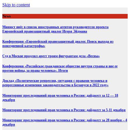
Skip to content
News
Минюст внёс в список иностранных агентов руководителя проекта
Европейский правозащитный диалог Игоря Эйдмана
Конференция «Европейский правозащитный диалог. Поиск выхода из
повседневной катастрофы»
Суд в Москве продлил арест троим фигурантам дела «Весны»
Конференция «Российское гражданское общество внутри страны и вне ее
против войны, за права человека». Итоги
Доклад «Политические репрессии, ситуация с правами человека и
репрессивные изменения законодательства в Беларуси в 2022 году»
Мониторинг преследований прав человека в России: дайджест за 12 — 18
декабря
Мониторинг преследований прав человека в России: дайджест за 5-11 декабря
Мониторинг преследований прав человека в России: дайджест за 28 ноября – 4
декабря