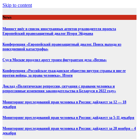
Skip to content
News
Минюст внёс в список иностранных агентов руководителя проекта
Европейский правозащитный диалог Игоря Эйдмана
Конференция «Европейский правозащитный диалог. Поиск выхода из
повседневной катастрофы»
Суд в Москве продлил арест троим фигурантам дела «Весны»
Конференция «Российское гражданское общество внутри страны и вне ее
против войны, за права человека». Итоги
Доклад «Политические репрессии, ситуация с правами человека и
репрессивные изменения законодательства в Беларуси в 2022 году»
Мониторинг преследований прав человека в России: дайджест за 12 — 18
декабря
Мониторинг преследований прав человека в России: дайджест за 5-11 декабря
Мониторинг преследований прав человека в России: дайджест за 28 ноября – 4
декабря