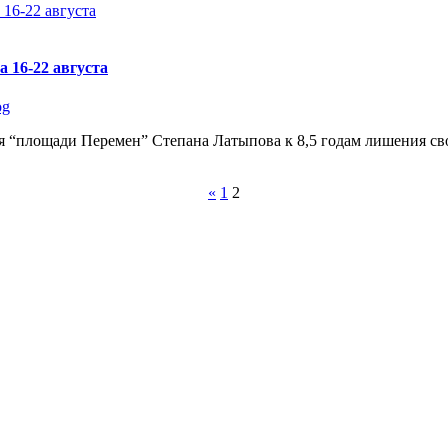
 16-22 августа
og
ля “площади Перемен” Степана Латыпова к 8,5 годам лишения с
«
1
2