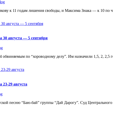
log
ву к 11 годам лишения свободы, и Максима Знака — к 10 по ч. 
а 30 августа — 5 сентября
og
14 обвиняемым по “хороводному делу”. Им назначили 1,5, 2, 2,5
 23-29 августа
og
истской песню “Баю-бай” группы “Дай Дарогу”. Суд Центральног