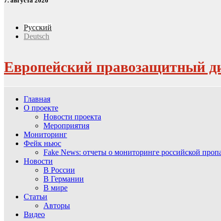
7. августа 2026
Русский
Deutsch
Европейский правозащитный д
Главная
О проекте
Новости проекта
Мероприятия
Мониторинг
Фейк ньюс
Fake News: отчеты о мониторинге российской про
Новости
В России
В Германии
В мире
Статьи
Авторы
Видео