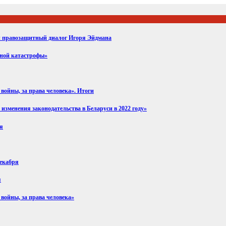
ий правозащитный диалог Игоря Эйдмана
вной катастрофы»
войны, за права человека». Итоги
изменения законодательства в Беларуси в 2022 году»
ря
декабря
я
 войны, за права человека»