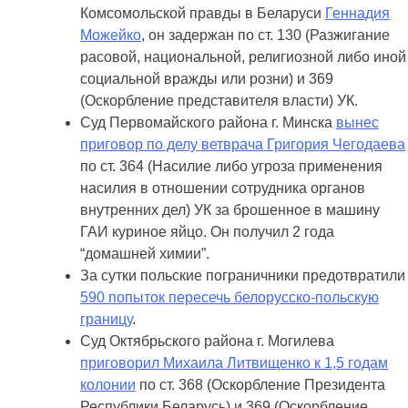
Комсомольской правды в Беларуси
Геннадия
Можейко
, он задержан по ст. 130 (Разжигание
расовой, национальной, религиозной либо иной
социальной вражды или розни) и 369
(Оскорбление представителя власти) УК.
Суд Первомайского района г. Минска
вынес
приговор по делу ветврача Григория Чегодаева
по ст. 364 (Насилие либо угроза применения
насилия в отношении сотрудника органов
внутренних дел) УК за брошенное в машину
ГАИ куриное яйцо. Он получил 2 года
“домашней химии”.
За сутки польские пограничники предотвратили
590 попыток пересечь белорусско-польскую
границу
.
Суд Октябрьского района г. Могилева
приговорил Михаила Литвищенко к 1,5 годам
колонии
по ст. 368 (Оскорбление Президента
Республики Беларусь) и 369 (Оскорбление