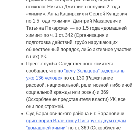
психолог Никита Дмитриев получил 2 года
«химии», Анна Каширских и Сергей Кунцевич
по 1,5 года «химии», Дмитрий Макаревич и
Татьяна Пекарская — по 1,5 года «домашней
химии» по ч. 1 ст. 342 (Организация и
подготовка действий, грубо нарушающих
общественный порядок, либо активное участие
в них) УК.
Пресс-служба Следственного комитета
сообщает, что п
о “делу Зельцера” задержаны
уже 136 человек
по ст. 130 (Разжигание
расовой, национальной, религиозной либо иной
социальной вражды или розни) и 369
(Оскорбление представителя власти) УК, все
они под стражей.
Суд Барановичского района и г. Барановичи
приговорил Валентину Писарук к двум годам
“домашней химии”
по ст. 369 (Оскорбление