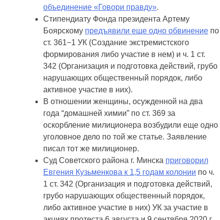
объединение «Говори правду»
.
Стипендиату Фонда президента Артему
Боярскому
предъявили еще одно обвинение
по
ст. 361−1 УК (Создание экстремистского
формирования либо участие в нем) и ч. 1 ст.
342 (Организация и подготовка действий, грубо
нарушающих общественный порядок, либо
активное участие в них).
В отношении женщины, осужденной на два
года “домашней химии” по ст. 369 за
оскорбление милиционера возбудили еще одно
уголовное дело по той же статье. Заявление
писал тот же милиционер.
Суд Советского района г. Минска
приговорил
Евгения Кузьменкова к 1,5 годам колонии
по ч.
1 ст. 342 (Организация и подготовка действий,
грубо нарушающих общественный порядок,
либо активное участие в них) УК за участие в
акциях протеста 6 августа и 9 сентября 2020 г.