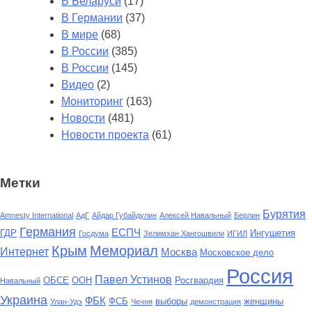
В Беларуси
(17)
В Германии
(37)
В мире
(68)
В России
(385)
В России
(145)
Видео
(2)
Мониторинг
(163)
Новости
(481)
Новости проекта
(61)
Метки
Бурятия
Amnesty International
АдГ
Айдар Губайдулин
Алексей Навальный
Берлин
Германия
ЕСПЧ
ГДР
Ингушетия
Госдума
Зелимхан Хангошвили
ИГИЛ
Крым
Мемориал
Интернет
Москва
Московское дело
Россия
Павел Устинов
ОБСЕ
ООН
Росгвардия
Навальный
Украина
ФБК
ФСБ
выборы
женщины
Улан-Удэ
Чечня
демонстрация