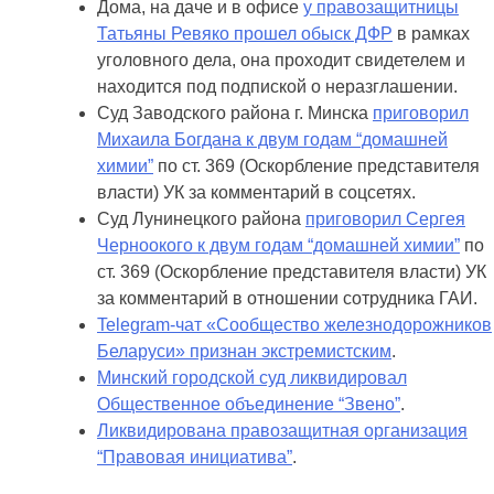
Дома, на даче и в офисе
у правозащитницы
Татьяны Ревяко прошел обыск ДФР
в рамках
уголовного дела, она проходит свидетелем и
находится под подпиской о неразглашении.
Суд Заводского района г. Минска
приговорил
Михаила Богдана к двум годам “домашней
химии”
по ст. 369 (Оскорбление представителя
власти) УК за комментарий в соцсетях.
Суд Лунинецкого района
приговорил Сергея
Черноокого к двум годам “домашней химии”
по
ст. 369 (Оскорбление представителя власти) УК
за комментарий в отношении сотрудника ГАИ.
Telegram-чат «Сообщество железнодорожников
Беларуси» признан экстремистским
.
Минский городской суд ликвидировал
Общественное объединение “Звено”
.
Ликвидирована правозащитная организация
“Правовая инициатива”
.