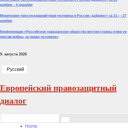
ноября – 4 декабря
Мониторинг преследований прав человека в России: дайджест за 21 — 27
ноября
Конференция «Российское гражданское общество внутри страны и вне ее
против войны, за права человека»
9. августа 2026
Русский
Европейский правозащитный
диалог
Search
for:
Home