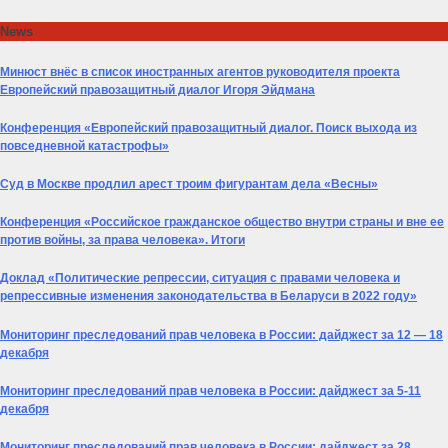
Skip
News
to
content
Минюст внёс в список иностранных агентов руководителя проекта
Европейский правозащитный диалог Игоря Эйдмана
Конференция «Европейский правозащитный диалог. Поиск выхода из
повседневной катастрофы»
Суд в Москве продлил арест троим фигурантам дела «Весны»
Конференция «Российское гражданское общество внутри страны и вне ее
против войны, за права человека». Итоги
Доклад «Политические репрессии, ситуация с правами человека и
репрессивные изменения законодательства в Беларуси в 2022 году»
Мониторинг преследований прав человека в России: дайджест за 12 — 18
декабря
Мониторинг преследований прав человека в России: дайджест за 5-11
декабря
Мониторинг преследований прав человека в России: дайджест за 28