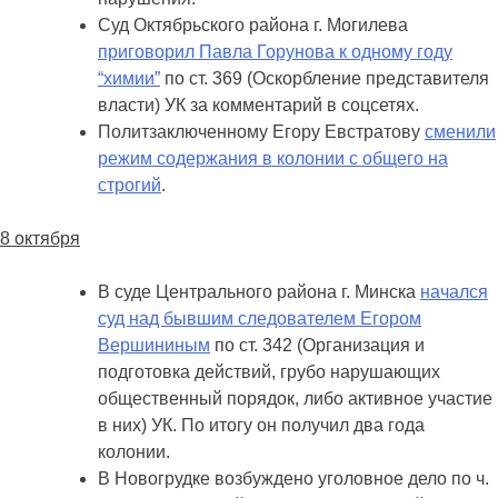
Суд Октябрьского района г. Могилева
приговорил Павла Горунова к одному году
“химии”
по ст. 369 (Оскорбление представителя
власти) УК за комментарий в соцсетях.
Политзаключенному Егору Евстратову
сменили
режим содержания в колонии с общего на
строгий
.
8 октября
В суде Центрального района г. Минска
начался
суд над бывшим следователем Егором
Вершининым
по ст. 342 (Организация и
подготовка действий, грубо нарушающих
общественный порядок, либо активное участие
в них) УК. По итогу он получил два года
колонии.
В Новогрудке возбуждено уголовное дело по ч.