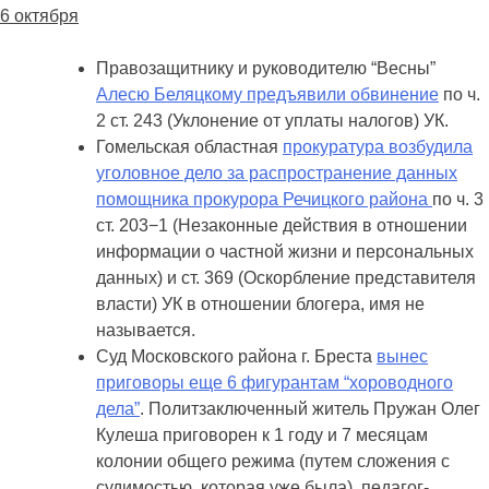
6 октября
Правозащитнику и руководителю “Весны”
Алесю Беляцкому предъявили обвинение
по ч.
2 ст. 243 (Уклонение от уплаты налогов) УК.
Гомельская областная
прокуратура возбудила
уголовное дело за распространение данных
помощника прокурора Речицкого района
по ч. 3
ст. 203−1 (Незаконные действия в отношении
информации о частной жизни и персональных
данных) и ст. 369 (Оскорбление представителя
власти) УК в отношении блогера, имя не
называется.
Суд Московского района г. Бреста
вынес
приговоры еще 6 фигурантам “хороводного
дела”
. Политзаключенный житель Пружан Олег
Кулеша приговорен к 1 году и 7 месяцам
колонии общего режима (путем сложения с
судимостью, которая уже была), педагог-