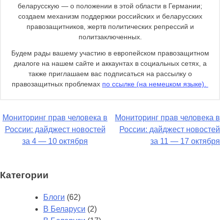
беларусскую — о положении в этой области в Германии;
создаем механизм поддержки российских и беларусских
правозащитников, жертв политических репрессий и
политзаключенных.
Будем рады вашему участию в европейском правозащитном
диалоге на нашем сайте и аккаунтах в социальных сетях, а
также приглашаем вас подписаться на рассылку о
правозащитных проблемах
по ссылке (на немецком языке).
Навигация
Мониторинг прав человека в
Мониторинг прав человека в
России: дайджест новостей
России: дайджест новостей
по
за 4 — 10 октября
за 11 — 17 октября
записям
Категории
Блоги
(62)
В Беларуси
(2)