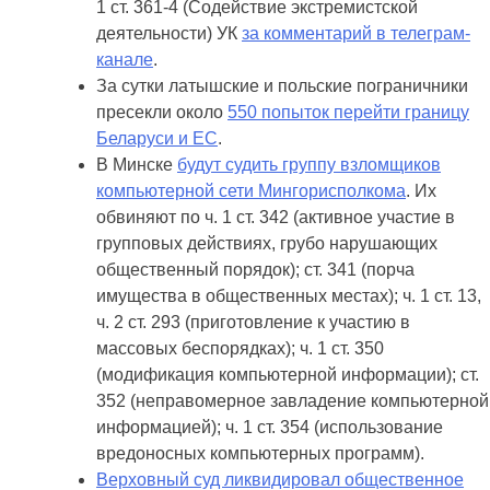
1 ст. 361-4 (Содействие экстремистской
деятельности) УК
за комментарий в телеграм-
канале
.
За сутки латышские и польские пограничники
пресекли около
550 попыток перейти границу
Беларуси и ЕС
.
В Минске
будут судить группу взломщиков
компьютерной сети Мингорисполкома
. Их
обвиняют по ч. 1 ст. 342 (активное участие в
групповых действиях, грубо нарушающих
общественный порядок); ст. 341 (порча
имущества в общественных местах); ч. 1 ст. 13,
ч. 2 ст. 293 (приготовление к участию в
массовых беспорядках); ч. 1 ст. 350
(модификация компьютерной информации); ст.
352 (неправомерное завладение компьютерной
информацией); ч. 1 ст. 354 (использование
вредоносных компьютерных программ).
Верховный суд ликвидировал общественное