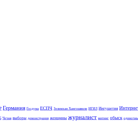
Германия
Интерне
ЕСПЧ
Р
Ингушетия
Госдума
Зелимхан Хангошвили
ИГИЛ
журналист
обыск
Б
выборы
женщины
Чечня
демонстрация
митинг
одиночны