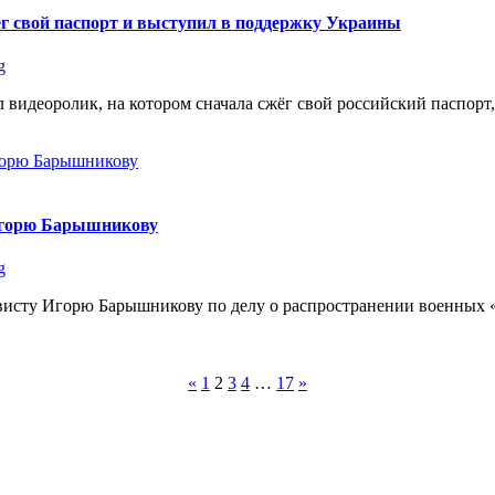
ёг свой паспорт и выступил в поддержку Украины
g
идеоролик, на котором сначала сжёг свой российский паспорт, а
 Игорю Барышникову
g
висту Игорю Барышникову по делу о распространении военных «
«
1
2
3
4
…
17
»