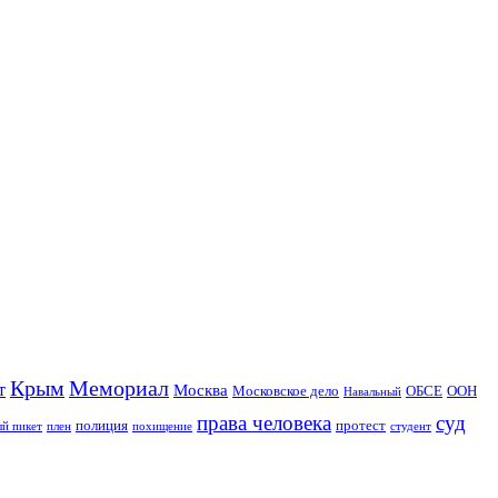
Крым
Мемориал
т
Москва
Московское дело
ОБСЕ
ООН
Навальный
права человека
суд
полиция
протест
й пикет
плен
похищение
студент