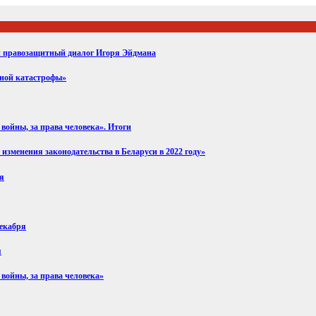
ий правозащитный диалог Игоря Эйдмана
вной катастрофы»
войны, за права человека». Итоги
изменения законодательства в Беларуси в 2022 году»
ря
декабря
я
 войны, за права человека»