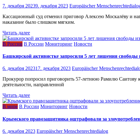
7. декабря 2023
9. декабря 2023
Europäischer Menschenrechtedialo
Кассационный суд отменил приговор Алексею Москалёву и нап
наказание было слишком мягким.
Читать далее
В России
В России
Мониторинг
Новости
Башкирской активистке запросили 5 лет лишения свободы и
6. декабря 2023
17. декабря 2023
Europäischer Menschenrechtedial
Прокурор попросил приговорить 57-летнюю Рамилю Саитову к 
деятельности, направленной
Читать далее
В мире
В России
Мониторинг
Новости
Крымского правозащитника оштрафовали за злоупотребле
6. декабря 2023
Europäischer Menschenrechtedialog