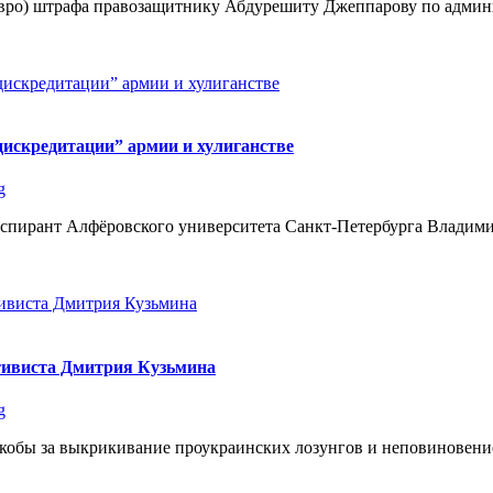
евро) штрафа правозащитнику Абдурешиту Джеппарову по админ
дискредитации” армии и хулиганстве
g
 аспирант Алфёровского университета Санкт-Петербурга Владим
ктивиста Дмитрия Кузьмина
g
кобы за выкрикивание проукраинских лозунгов и неповиновение 