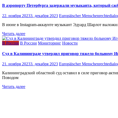
В аэропорту Петербурга задержали музыканта, который сж
22. ноября 2023
3. декабря 2023
Europäischer Menschenrechtedialo
В июне в Instagram-аккаунте музыкант Эдуард Шарлот выложил в
Читать далее
В России
В России
Мониторинг
Новости
Суд в Калининграде утвердил приговор тяжело больному
21. ноября 2023
3. декабря 2023
Europäischer Menschenrechtedialo
Калининградский областной суд оставил в силе приговор акти
Поводом
Читать далее
Навигация
по
записям