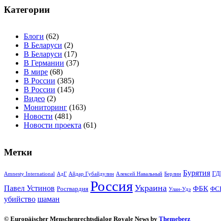
Категории
Блоги
(62)
В Беларуси
(2)
В Беларуси
(17)
В Германии
(37)
В мире
(68)
В России
(385)
В России
(145)
Видео
(2)
Мониторинг
(163)
Новости
(481)
Новости проекта
(61)
Метки
Бурятия
ГД
Amnesty International
АдГ
Айдар Губайдулин
Алексей Навальный
Берлин
Россия
Украина
Павел Устинов
ФБК
Росгвардия
ФС
Улан-Удэ
убийство
шаман
© Europäischer Menschenrechtsdialog Royale News by
Themebeez