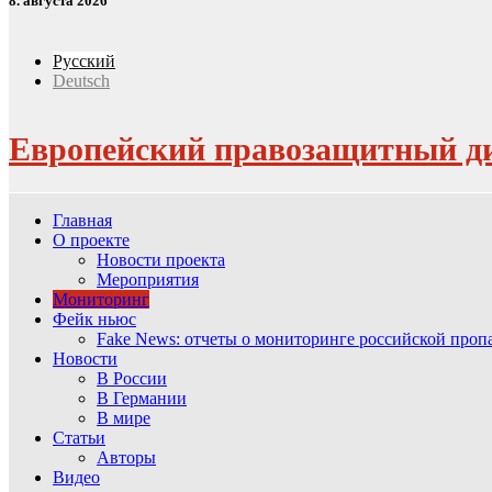
8. августа 2026
Русский
Deutsch
Европейский правозащитный д
Главная
О проекте
Новости проекта
Мероприятия
Мониторинг
Фейк ньюс
Fake News: отчеты о мониторинге российской про
Новости
В России
В Германии
В мире
Статьи
Авторы
Видео