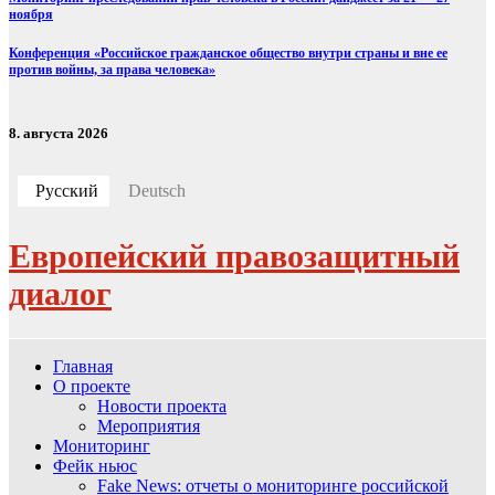
ноября
Конференция «Российское гражданское общество внутри страны и вне ее
против войны, за права человека»
8. августа 2026
Русский
Deutsch
Европейский правозащитный
диалог
Главная
О проекте
Новости проекта
Мероприятия
Мониторинг
Фейк ньюс
Fake News: отчеты о мониторинге российской