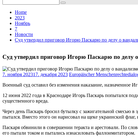
Search
for:
Home
2023
Ноябрь
7
Новости
Суд утвердил приговор Игорю Паскарю по делу о вандал
Суд утвердил приговор Игорю Паскарю по делу о
7. ноября 2023
17. декабря 2023
Europäischer Menschenrechtedialo
Военный суд оставил без изменения наказание, назначенное И
12 июня 2022 года в Краснодаре Игорь Паскарь попытался под
существенного вреда.
Через день Паскарь бросил бутылку с зажигательной смесью в 
пытался. Вместо этого он нарисовал на щеке украинский флаг, 
Паскаря обвинили в совершении теракта и арестовали. По сло
его пытали током и пытались изнасиловать фаллоимитатором.