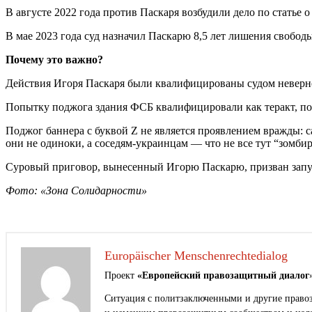
В августе 2022 года против Паскаря возбудили дело по статье 
В мае 2023 года суд назначил Паскарю 8,5 лет лишения свободы
Почему это важно?
Действия Игоря Паскаря были квалифицированы судом неверно
Попытку поджога здания ФСБ квалифицировали как теракт, пос
Поджог баннера с буквой Z не является проявлением вражды: с
они не одиноки, а соседям-украинцам — что не все тут “зомб
Суровый приговор, вынесенный Игорю Паскарю, призван запу
Фото: «Зона Солидарности»
Europäischer Menschenrechtedialog
Проект
«Европейский правозащитный диалог
Ситуация с политзаключенными и другие правоз