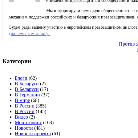
и немецким правозащитным сообществом и нала
Мы информируем немецкую общественность о сит
механизм поддержки российских и беларусских правозащитников, 
Будем рады вашему участию в европейском правозащитном диалоге 
(на немецком языке).
Навигация
Против ж
по
записям
Категории
Блоги
(62)
В Беларуси
(2)
В Беларуси
(17)
В Германии
(37)
В мире
(68)
В России
(385)
В России
(145)
Видео
(2)
Мониторинг
(163)
Новости
(481)
Новости проекта
(61)