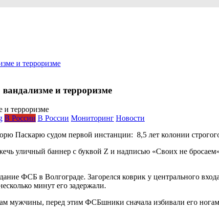
изме и терроризме
 вандализме и терроризме
g
В России
В России
Мониторинг
Новости
горю Паскарю судом первой инстанции: 8,5 лет колонии строгог
жечь уличный баннер с буквой Z и надписью «Своих не бросаем
здание ФСБ в Волгограде. Загорелся коврик у центрального вход
несколько минут его задержали.
вам мужчины, перед этим ФСБшники сначала избивали его ногами