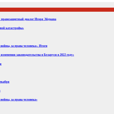
ий правозащитный диалог Игоря Эйдмана
вной катастрофы»
войны, за права человека». Итоги
изменения законодательства в Беларуси в 2022 году»
ря
декабря
я
 войны, за права человека»