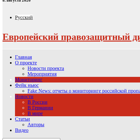
8. августа 2026
Русский
Европейский правозащитный д
Главная
О проекте
Новости проекта
Мероприятия
Мониторинг
Фейк ньюс
Fake News: отчеты о мониторинге российской про
Новости
В России
В Германии
В мире
Статьи
Авторы
Видео