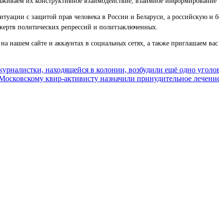
живаем их конструктивное взаимодействие, взаимное информирование 
уации с защитой прав человека в России и Беларуси, а российскую и б
жертв политических репрессий и политзаключенных.
на нашем сайте и аккаунтах в социальных сетях, а также приглашаем ва
урналистки, находящейся в колонии, возбудили ещё одно уголо
Московскому квир-активисту назначили принудительное лечени