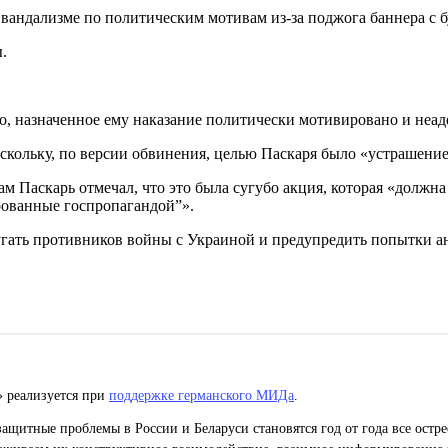
о вандализме по политическим мотивам из-за поджога баннера с б
.
, назначенное ему наказание политически мотивировано и неад
кольку, по версии обвинения, целью Паскаря было «устрашение 
ам Паскарь отмечал, что это была сугубо акция, которая «должн
ированные госпропагандой”».
гать противников войны с Украиной и предупредить попытки а
» реализуется при
поддержке германского МИДа
.
ащитные проблемы в России и Беларуси становятся год от года все остр