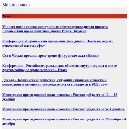
Skip to content
News
Минюст внёс в список иностранных агентов руководителя проекта
Европейский правозащитный диалог Игоря Эйдмана
Конференция «Европейский правозащитный диалог. Поиск выхода из
повседневной катастрофы»
Суд в Москве продлил арест троим фигурантам дела «Весны»
Конференция «Российское гражданское общество внутри страны и вне ее
против войны, за права человека». Итоги
Доклад «Политические репрессии, ситуация с правами человека и
репрессивные изменения законодательства в Беларуси в 2022 году»
Мониторинг преследований прав человека в России: дайджест за 12 — 18
декабря
Мониторинг преследований прав человека в России: дайджест за 5-11 декабря
Мониторинг преследований прав человека в России: дайджест за 28 ноября – 4
декабря