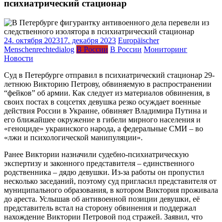
психиатрический стационар
24. октября 2023
17. декабря 2023
Europäischer
Menschenrechtedialog
В России
В России
Мониторинг
Новости
Суд в Петербурге отправил в психиатрический стационар 29-
летнюю Викторию Петрову, обвиняемую в распространении
“фейков” об армии.
Как следует из материалов обвинения, в
своих постах в соцсетях девушка резко осуждает военные
действия России в Украине, обвиняет Владимира Путина и
его ближайшее окружение в гибели мирного населения и
«геноциде» украинского народа, а федеральные СМИ – во
«лжи и психологической манипуляции».
Ранее Виктории назначили судебно-психиатрическую
экспертизу и законного представителя – единственного
родственника – дядю девушки. Из-за работы он пропустил
несколько заседаний, поэтому суд пригласил представителя от
муниципального образования, в котором Виктория проживала
до ареста. Услышав об антивоенной позиции девушки, её
представитель встал на сторону обвинения и поддержал
нахождение Виктории Петровой под стражей. Заявил, что