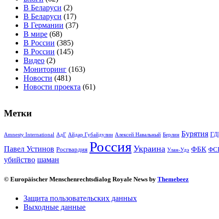
В Беларуси
(2)
В Беларуси
(17)
В Германии
(37)
В мире
(68)
В России
(385)
В России
(145)
Видео
(2)
Мониторинг
(163)
Новости
(481)
Новости проекта
(61)
Метки
Бурятия
ГД
Amnesty International
АдГ
Айдар Губайдулин
Алексей Навальный
Берлин
Россия
Украина
Павел Устинов
ФБК
Росгвардия
ФС
Улан-Удэ
убийство
шаман
© Europäischer Menschenrechtsdialog Royale News by
Themebeez
Защита пользовательских данных
Выходные данные