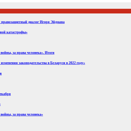
ий правозащитный диалог Игоря Эйдмана
вной катастрофы»
войны, за права человека». Итоги
изменения законодательства в Беларуси в 2022 году»
ря
декабря
я
 войны, за права человека»