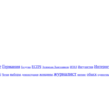
Германия
Интерне
ЕСПЧ
Р
Ингушетия
Госдума
Зелимхан Хангошвили
ИГИЛ
журналист
обыск
Б
выборы
женщины
Чечня
демонстрация
митинг
одиночны