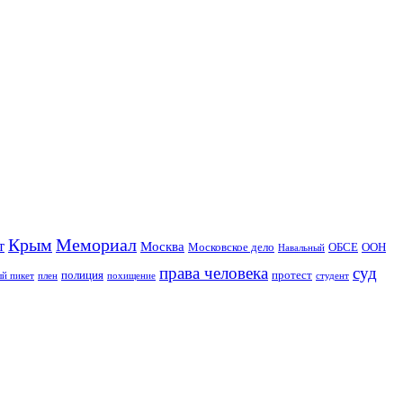
Крым
Мемориал
т
Москва
Московское дело
ОБСЕ
ООН
Навальный
права человека
суд
полиция
протест
й пикет
плен
похищение
студент