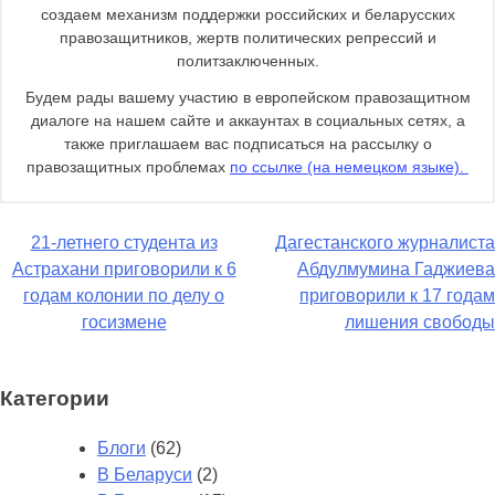
создаем механизм поддержки российских и беларусских
правозащитников, жертв политических репрессий и
политзаключенных.
Будем рады вашему участию в европейском правозащитном
диалоге на нашем сайте и аккаунтах в социальных сетях, а
также приглашаем вас подписаться на рассылку о
правозащитных проблемах
по ссылке (на немецком языке).
Навигация
21-летнего студента из
Дагестанского журналиста
Астрахани приговорили к 6
Абдулмумина Гаджиева
по
годам колонии по делу о
приговорили к 17 годам
записям
госизмене
лишения свободы
Категории
Блоги
(62)
В Беларуси
(2)