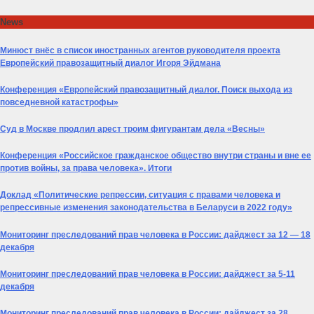
Skip
News
to
content
Минюст внёс в список иностранных агентов руководителя проекта
Европейский правозащитный диалог Игоря Эйдмана
Конференция «Европейский правозащитный диалог. Поиск выхода из
повседневной катастрофы»
Суд в Москве продлил арест троим фигурантам дела «Весны»
Конференция «Российское гражданское общество внутри страны и вне ее
против войны, за права человека». Итоги
Доклад «Политические репрессии, ситуация с правами человека и
репрессивные изменения законодательства в Беларуси в 2022 году»
Мониторинг преследований прав человека в России: дайджест за 12 — 18
декабря
Мониторинг преследований прав человека в России: дайджест за 5-11
декабря
Мониторинг преследований прав человека в России: дайджест за 28