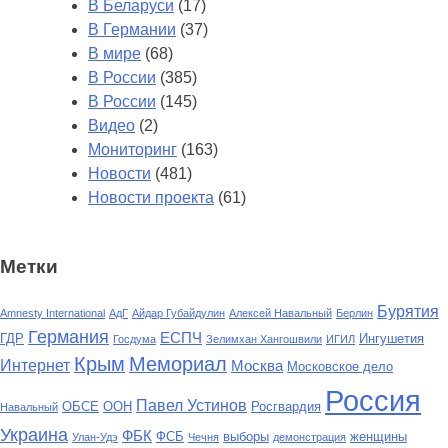
В Беларуси
(17)
В Германии
(37)
В мире
(68)
В России
(385)
В России
(145)
Видео
(2)
Мониторинг
(163)
Новости
(481)
Новости проекта
(61)
Метки
Бурятия
Amnesty International
АдГ
Айдар Губайдулин
Алексей Навальный
Берлин
Германия
ЕСПЧ
ГДР
Ингушетия
Госдума
Зелимхан Хангошвили
ИГИЛ
Крым
Мемориал
Интернет
Москва
Московское дело
Россия
Павел Устинов
ОБСЕ
ООН
Росгвардия
Навальный
Украина
ФБК
ФСБ
выборы
женщины
Улан-Удэ
Чечня
демонстрация