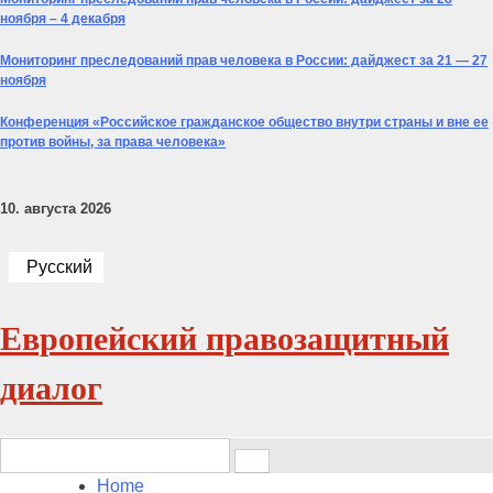
ноября – 4 декабря
Мониторинг преследований прав человека в России: дайджест за 21 — 27
ноября
Конференция «Российское гражданское общество внутри страны и вне ее
против войны, за права человека»
10. августа 2026
Русский
Европейский правозащитный
диалог
Search
for:
Home