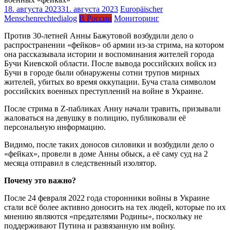
18. августа 2023
31. августа 2023
Europäischer
Menschenrechtedialog
В России
Мониторинг
Против 30-летней Анны Бажутовой возбудили дело о
распространении «фейков» об армии из-за стрима, на котором
она рассказывала истории и воспоминания жителей города
Бучи Киевской области. После вывода российских войск из
Бучи в городе были обнаружены сотни трупов мирных
жителей, убитых во время оккупации. Буча стала символом
российских военных преступлений на войне в Украине.
После стрима в Z-пабликах Анну начали травить, призывали
жаловаться на девушку в полицию, публиковали её
персональную информацию.
Видимо, после таких доносов силовики и возбудили дело о
«фейках», провели в доме Анны обыск, а её саму суд на 2
месяца отправил в следственный изолятор.
Почему это важно?
После 24 февраля 2022 года сторонники войны в Украине
стали всё более активно доносить на тех людей, которые по их
мнению являются «предателями Родины», поскольку не
поддерживают Путина и развязанную им войну.