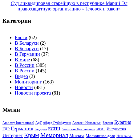
Суд ликвидировал старейшую в республике Марий-Эл
правозащитную организацию «Человек и закон»
Категории
Блоги
(62)
В Беларуси
(2)
В Беларуси
(17)
В Германии
(37)
В мире
(68)
В России
(385)
В России
(145)
Видео
(2)
Мониторинг
(163)
Новости
(481)
Новости проекта
(61)
Метки
Бурятия
Amnesty International
АдГ
Айдар Губайдулин
Алексей Навальный
Берлин
Германия
ЕСПЧ
ГДР
Ингушетия
Госдума
Зелимхан Хангошвили
ИГИЛ
Крым
Мемориал
Интернет
Москва
Московское дело
Навальный