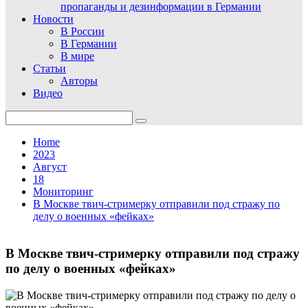
пропаганды и дезинформации в Германии
Новости
В России
В Германии
В мире
Статьи
Авторы
Видео
Search
for:
Home
2023
Август
18
Мониторинг
В Москве твич-стримерку отправили под стражу по
делу о военных «фейках»
В Москве твич-стримерку отправили под стражу
по делу о военных «фейках»