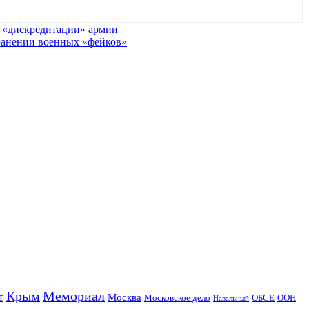
о «дискредитации» армии
транении военных «фейков»
Крым
Мемориал
т
Москва
Московское дело
ОБСЕ
ООН
Навальный