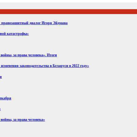
ий правозащитный диалог Игоря Эйдмана
вной катастрофы»
войны, за права человека». Итоги
изменения законодательства в Беларуси в 2022 году»
ря
декабря
я
 войны, за права человека»