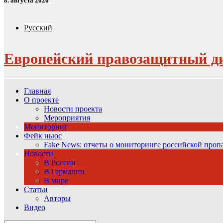
8. августа 2026
Русский
Европейский правозащитный д
Главная
О проекте
Новости проекта
Мероприятия
Мониторинг
Фейк ньюс
Fake News: отчеты о мониторинге российской про
Новости
В России
В Германии
В мире
Статьи
Авторы
Видео