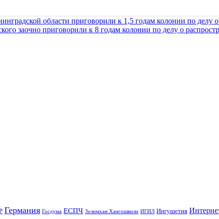
инградской области приговорили к 1,5 годам колонии по делу 
кого заочно приговорили к 8 годам колонии по делу о распрос
Германия
Интерне
ЕСПЧ
Р
Ингушетия
Госдума
Зелимхан Хангошвили
ИГИЛ