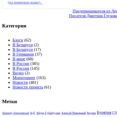
(на немецком языке).
Навигация
Предпринимателя из Лен
Писателя Дмитрия Глуховс
по
записям
Категории
Блоги
(62)
В Беларуси
(2)
В Беларуси
(17)
В Германии
(37)
В мире
(68)
В России
(385)
В России
(145)
Видео
(2)
Мониторинг
(163)
Новости
(481)
Новости проекта
(61)
Метки
Бурятия
ГД
Amnesty International
АдГ
Айдар Губайдулин
Алексей Навальный
Берлин