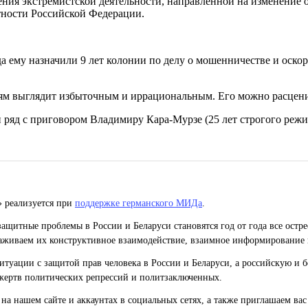
ения экстремистской деятельности, направленной на изменение 
тности Российской Федерации.
а ему назначили 9 лет колонии по делу о мошенничестве и оско
м выглядит избыточным и иррациональным. Его можно расценива
 ряд с приговором Владимиру Кара-Мурзе (25 лет строгого режи
» реализуется при
поддержке германского МИДа
.
ащитные проблемы в России и Беларуси становятся год от года все остр
живаем их конструктивное взаимодействие, взаимное информирование 
уации с защитой прав человека в России и Беларуси, а российскую и б
жертв политических репрессий и политзаключенных.
на нашем сайте и аккаунтах в социальных сетях, а также приглашаем ва