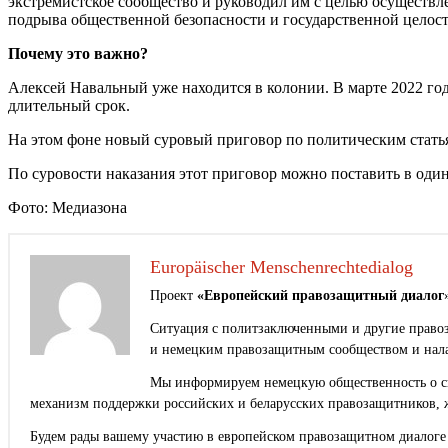
экстремистское сообщество и руководил им с целью осуществл
подрыва общественной безопасности и государственной целос
Почему это важно?
Алексей Навальный уже находится в колонии. В марте 2022 год
длительный срок.
На этом фоне новый суровый приговор по политическим статья
По суровости наказания этот приговор можно поставить в один
Фото: Медиазона
Europäischer Menschenrechtedialog
Проект
«Европейский правозащитный диалог
Ситуация с политзаключенными и другие правоз
и немецким правозащитным сообществом и нала
Мы информируем немецкую общественность о сит
механизм поддержки российских и беларусских правозащитников, 
Будем рады вашему участию в европейском правозащитном диалоге 