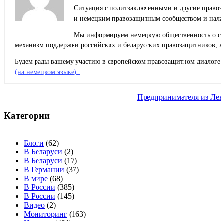
Ситуация с политзаключенными и другие правоз
и немецким правозащитным сообществом и нала
Мы информируем немецкую общественность о сит
механизм поддержки российских и беларусских правозащитников, 
Будем рады вашему участию в европейском правозащитном диалоге 
(на немецком языке).
Навигация
Предпринимателя из Лен
по
записям
Категории
Блоги
(62)
В Беларуси
(2)
В Беларуси
(17)
В Германии
(37)
В мире
(68)
В России
(385)
В России
(145)
Видео
(2)
Мониторинг
(163)