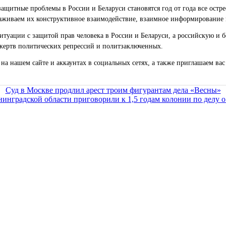
ащитные проблемы в России и Беларуси становятся год от года все остр
живаем их конструктивное взаимодействие, взаимное информирование 
уации с защитой прав человека в России и Беларуси, а российскую и б
жертв политических репрессий и политзаключенных.
на нашем сайте и аккаунтах в социальных сетях, а также приглашаем ва
Суд в Москве продлил арест троим фигурантам дела «Весны»
инградской области приговорили к 1,5 годам колонии по делу 