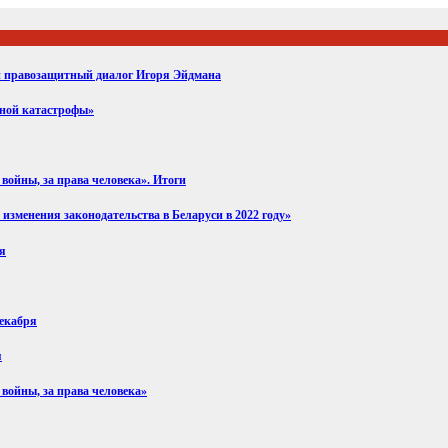
ий правозащитный диалог Игоря Эйдмана
вной катастрофы»
войны, за права человека». Итоги
изменения законодательства в Беларуси в 2022 году»
ря
декабря
я
 войны, за права человека»