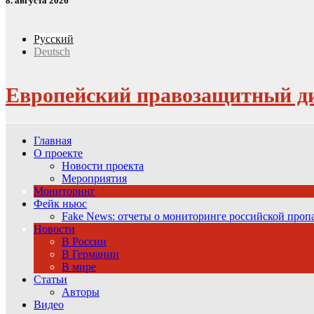
8. августа 2026
Русский
Deutsch
Европейский правозащитный д
Главная
О проекте
Новости проекта
Мероприятия
Мониторинг
Фейк ньюс
Fake News: отчеты о мониторинге российской про
Новости
В России
В Германии
В мире
Статьи
Авторы
Видео