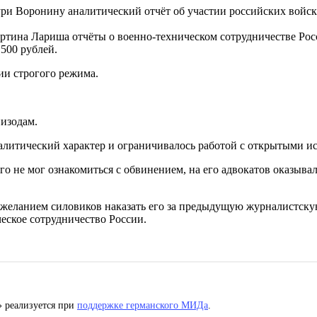
ури Воронину аналитический отчёт об участии российских войск
Мартина Лариша отчёты о военно-техническом сотрудничестве Ро
 500 рублей.
ии строгого режима.
изодам.
итический характер и ограничивалось работой с открытыми ист
го не мог ознакомиться с обвинением, на его адвокатов оказыва
ланием силовиков наказать его за предыдущую журналистскую 
еское сотрудничество России.
» реализуется при
поддержке германского МИДа
.