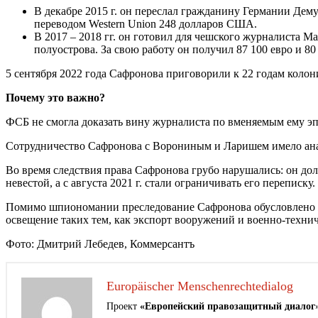
В декабре 2015 г. он переслал гражданину Германии Дем
переводом Western Union 248 долларов США.
В 2017 – 2018 гг. он готовил для чешского журналиста 
полуострова. За свою работу он получил 87 100 евро и 80
5 сентября 2022 года Сафронова приговорили к 22 годам колон
Почему это важно?
ФСБ не смогла доказать вину журналиста по вменяемым ему эп
Сотрудничество Сафронова с Ворониным и Ларишем имело анал
Во время следствия права Сафронова грубо нарушались: он дол
невестой, а с августа 2021 г. стали ограничивать его переписку.
Помимо шпиономании преследование Сафронова обусловлено же
освещение таких тем, как экспорт вооружений и военно-технич
Фото: Дмитрий Лебедев, Коммерсантъ
Europäischer Menschenrechtedialog
Проект
«Европейский правозащитный диалог