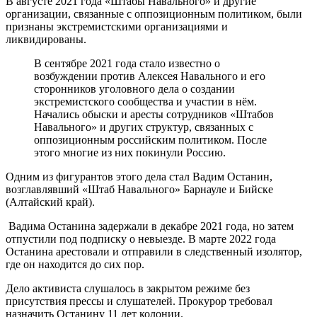
В августе 2021 года «Штабы Навального» и другие
организации, связанные с оппозиционным политиком, были
признаны экстремистскими организациями и
ликвидированы.
В сентябре 2021 года стало известно о
возбуждении против Алексея Навального и его
сторонников уголовного дела о создании
экстремистского сообщества и участии в нём.
Начались обыски и аресты сотрудников «Штабов
Навального» и других структур, связанных с
оппозиционным российским политиком. После
этого многие из них покинули Россию.
Одним из фигурантов этого дела стал Вадим Останин,
возглавлявший «Штаб Навального» Барнауле и Бийске
(Алтайский край).
Вадима Останина задержали в декабре 2021 года, но затем
отпустили под подписку о невыезде.
В марте 2022 года
Останина арестовали и отправили в следственный изолятор,
где он находится до сих пор.
Дело активиста слушалось в закрытом режиме без
присутствия прессы и слушателей. Прокурор требовал
назначить Останину 11 лет колонии.