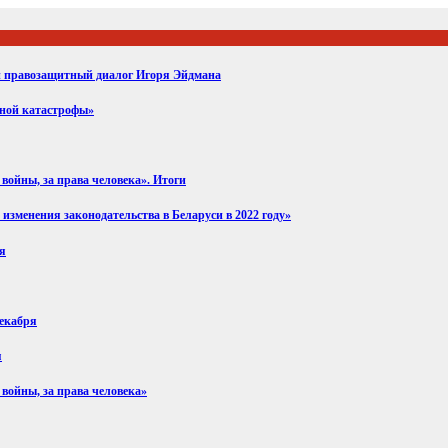
ий правозащитный диалог Игоря Эйдмана
вной катастрофы»
войны, за права человека». Итоги
изменения законодательства в Беларуси в 2022 году»
ря
декабря
я
 войны, за права человека»