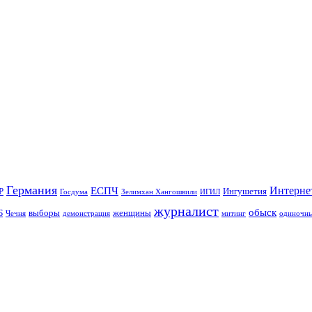
Германия
Интерне
ЕСПЧ
Р
Ингушетия
Госдума
Зелимхан Хангошвили
ИГИЛ
журналист
обыск
Б
выборы
женщины
Чечня
демонстрация
митинг
одиночны