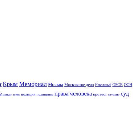
Крым
Мемориал
т
Москва
Московское дело
ОБСЕ
ООН
Навальный
права человека
суд
полиция
протест
й пикет
плен
похищение
студент