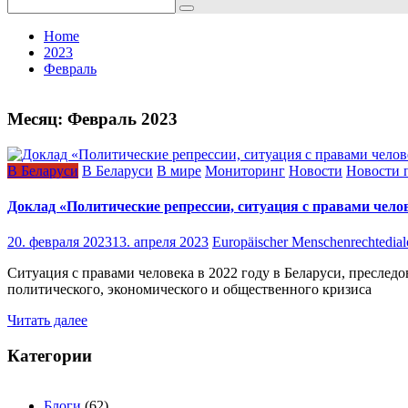
Search
for:
Home
2023
Февраль
Месяц:
Февраль 2023
В Беларуси
В Беларуси
В мире
Мониторинг
Новости
Новости 
Доклад «Политические репрессии, ситуация с правами челов
20. февраля 2023
13. апреля 2023
Europäischer Menschenrechtedia
Ситуация с правами человека в 2022 году в Беларуси, пресле
политического, экономического и общественного кризиса
Читать далее
Категории
Блоги
(62)