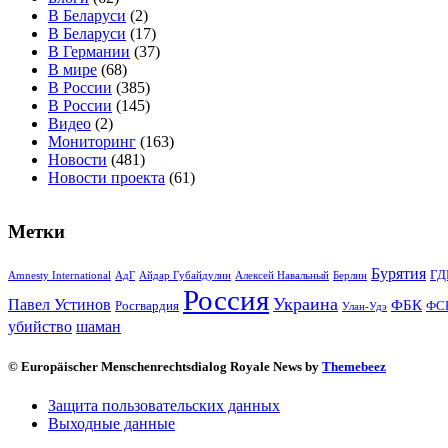
В Беларуси
(2)
В Беларуси
(17)
В Германии
(37)
В мире
(68)
В России
(385)
В России
(145)
Видео
(2)
Мониторинг
(163)
Новости
(481)
Новости проекта
(61)
Метки
Бурятия
ГД
Amnesty International
АдГ
Айдар Губайдулин
Алексей Навальный
Берлин
Россия
Украина
Павел Устинов
ФБК
Росгвардия
ФС
Улан-Удэ
убийство
шаман
© Europäischer Menschenrechtsdialog Royale News by
Themebeez
Защита пользовательских данных
Выходные данные