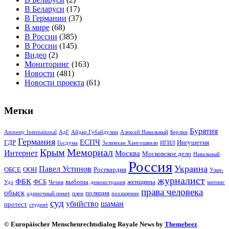
В Беларуси
(17)
В Германии
(37)
В мире
(68)
В России
(385)
В России
(145)
Видео
(2)
Мониторинг
(163)
Новости
(481)
Новости проекта
(61)
Метки
Бурятия
Amnesty International
АдГ
Айдар Губайдулин
Алексей Навальный
Берлин
Германия
ЕСПЧ
ГДР
Ингушетия
Госдума
Зелимхан Хангошвили
ИГИЛ
Крым
Мемориал
Интернет
Москва
Московское дело
Навальный
Россия
Украина
Павел Устинов
ОБСЕ
ООН
Росгвардия
Улан-
журналист
ФБК
ФСБ
выборы
женщины
Удэ
Чечня
демонстрация
митинг
права человека
обыск
полиция
одиночный пикет
плен
похищение
суд
убийство
шаман
протест
студент
© Europäischer Menschenrechtsdialog Royale News by
Themebeez