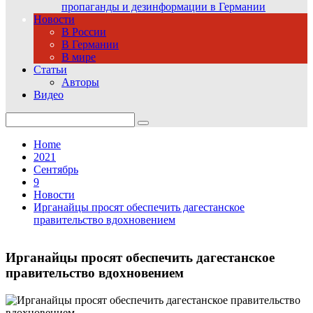
пропаганды и дезинформации в Германии
Новости
В России
В Германии
В мире
Статьи
Авторы
Видео
Search
for:
Home
2021
Сентябрь
9
Новости
Ирганайцы просят обеспечить дагестанское
правительство вдохновением
Ирганайцы просят обеспечить дагестанское
правительство вдохновением