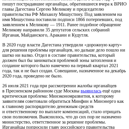
пишут пострадавшие ирганайцы, обратившиеся вчера к ВРИО
главы Дагестана Сергею Меликову и председателю
правительства РФ Михаилу Мишустину. Под заявлением на
имя Мишустина поставили подписи 1866 потерпевших, под
заявлением к Меликову — 1911. Ранее подобное обращение
Меликову направили 35 депутатов сельских собраний
Ирганая, Майданского, Аракани и Кудутля.
В 2020 году власти Дагестана утвердили «дорожную карту»
для решения проблемы ирганайцев, но дальше дело пошло ни
шатко ни валко. Отдел в составе правительства, который
должен был бы заниматься проблемой зоны затопления и
создание которого было намечено на первый квартал 2021
года, так и не был создан. Совещание, назначенное на декабрь
2020 года, проведено не было.
26 июля 2021 года при рассмотрении жалобы ирганайцев
в Пресненском районном суде Москвы
выявилась
ещё одна
критическая проблема: Минэкономразвития, к которому
заявителям советовали обратиться Минфин и Минэнерго как
к главному распорядителю денежным средств
и ответственному по выплате компенсаций, стало отрицать
свои полномочия. Выяснилось, что до сих пор не назначено
министерство, ответственное за решение проблемы.
Ирганайцы попросили главу российского правительства