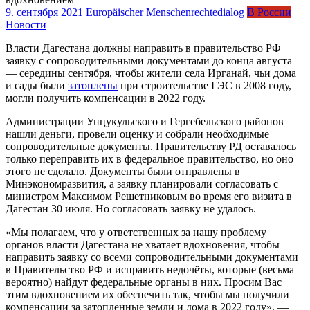
9. сентября 2021
Europäischer Menschenrechtedialog
В России
Новости
Власти Дагестана должны направить в правительство РФ
заявку с сопроводительными документами до конца августа
— середины сентября, чтобы жители села Ирганай, чьи дома
и сады были
затоплены
при строительстве ГЭС в 2008 году,
могли получить компенсации в 2022 году.
Администрации Унцукульского и Гергебельского районов
нашли деньги, провели оценку и собрали необходимые
сопроводительные документы. Правительству РД оставалось
только переправить их в федеральное правительство, но оно
этого не сделало. Документы были отправлены в
Минэкономразвития, а заявку планировали согласовать с
министром Максимом Решетниковым во время его визита в
Дагестан 30 июля. Но согласовать заявку не удалось.
«Мы полагаем, что у ответственных за нашу проблему
органов власти Дагестана не хватает вдохновения, чтобы
направить заявку со всеми сопроводительными документами
в Правительство РФ и исправить недочёты, которые (весьма
вероятно) найдут федеральные органы в них. Просим Вас
этим вдохновением их обеспечить так, чтобы мы получили
компенсации за затопленные земли и дома в 2022 году», —