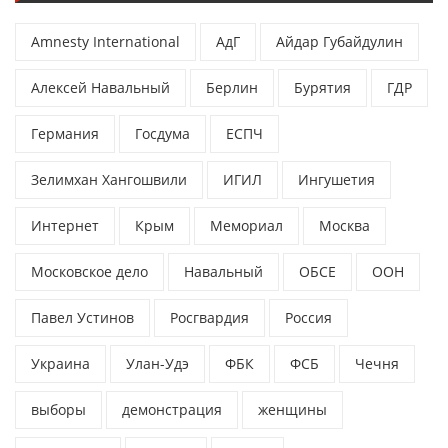
Amnesty International
АдГ
Айдар Губайдулин
Алексей Навальный
Берлин
Бурятия
ГДР
Германия
Госдума
ЕСПЧ
Зелимхан Хангошвили
ИГИЛ
Ингушетия
Интернет
Крым
Мемориал
Москва
Московское дело
Навальный
ОБСЕ
ООН
Павел Устинов
Росгвардия
Россия
Украина
Улан-Удэ
ФБК
ФСБ
Чечня
выборы
демонстрация
женщины