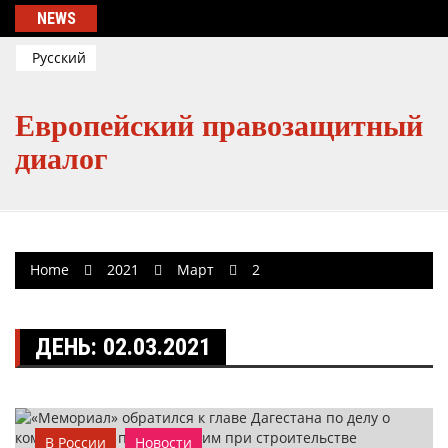
Skip
NEWS
to
content
Русский
Европейский правозащитный
диалог
Home
2021
Март
2
ДЕНЬ:
02.03.2021
В России
Новости