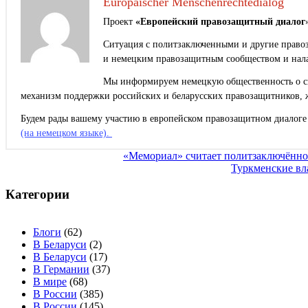
Europäischer Menschenrechtedialog
Проект
«Европейский правозащитный диалог
Ситуация с политзаключенными и другие правоз
и немецким правозащитным сообществом и нала
Мы информируем немецкую общественность о сит
механизм поддержки российских и беларусских правозащитников, 
Будем рады вашему участию в европейском правозащитном диалоге 
(на немецком языке).
Навигация
«Мемориал» считает политзаключённо
Туркменские вл
по
записям
Категории
Блоги
(62)
В Беларуси
(2)
В Беларуси
(17)
В Германии
(37)
В мире
(68)
В России
(385)
В России
(145)