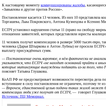
К настоящему моменту
коммуницированы жалобы
, касающиеся
«Завьялова и другие против России».
Постановление касается 13 человек. Из них 10 представляла 
Торгашева, Льва Покровского, Антона Кузнецова и Ксению Ми
ЕСПЧ установил нарушения статьи 11 (право на свободу мирных
отношении заявителей, которых представляли юристы коалици
11 человек получат компенсацию в размере 5000 тысяч евро, та
человека (Дарья Штыркова и Антон Лубны) не просили ЕСПЧ о к
выплату присуждённых сумм.
— Постановление очень короткое, в нём фактически не анализ
указывается, что ЕСПЧ «не находит оснований прийти к ины
которые митингующие вынуждены подавать из-за того, что Рос
поясняет Татьяна Глушкова.
КоАП РФ не предусматривает возможности пересмотра дела по 
вступившие в силу постановления не ограничен, поэтому те из 
— Впрочем, единственной целью подачи таких жалоб может б
компенсации люди уже получат от ЕСПЧ,
— говорит Глушков
Источник: ПЦ Мемориал.