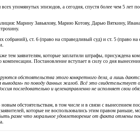
 всех упомянутых эпизодов, а сегодня, спустя более чем 5 лет 
коалиция: Марину Завьялову, Марию Котову, Дарью Вяткину, Ива
трохину.
 собраний), ст. 6 (право на справедливый суд) и ст. 5 (право 
и.
кже тем заявителям, которые заплатили штрафы, присуждена комп
омпенсации. Постановление вступает в силу со дня вынесения и
ируются обстоятельства этого конкретного дела, а лишь даютс
м выводам» по поводу данных жалоб. Всё это свидетельствует
сия последовательно и целенаправленно не исполняет свои обя
новым обстоятельствам, в том числе и в связи с вынесением п
заявителей, которые не воспользовались этим правом раньше, мо
ыть разве что моральное удовлетворение от факта отмены пос
а.