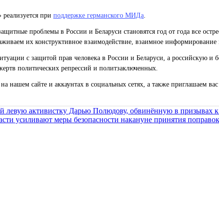
» реализуется при
поддержке германского МИДа
.
ащитные проблемы в России и Беларуси становятся год от года все остр
живаем их конструктивное взаимодействие, взаимное информирование 
уации с защитой прав человека в России и Беларуси, а российскую и б
жертв политических репрессий и политзаключенных.
на нашем сайте и аккаунтах в социальных сетях, а также приглашаем ва
й левую активистку Дарью Полюдову, обвинённую в призывах к 
асти усиливают меры безопасности накануне принятия поправо