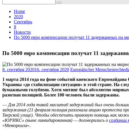
Search
for:
Home
2020
Сентябрь
8
Новости
По 5000 евро компенсации получат 11 задержанных на м
По 5000 евро компенсации получат 11 задержанн
8. сентября 2020
16. сентября 2020
Europäischer Menschenrechtedi
1 марта 2014 года на фоне событий киевского Евромайдана
Украины «до стабилизации ситуации» в этой стране. На с
бумажными голубями. Хотя митинг был абсолютно мирным, 
разогнан полицией. Более 100 человек были задержаны.
—
Для 2014 года такой масштаб задержаний был очень больш
задержания (21 февраля полиция разогнала акцию протеста прот
Тверской улице). Чтобы обеспечить правовую помощь как мо
«ЮРИКС» (ныне ликвидированная) — договорились о
создании 
«Мемориала».