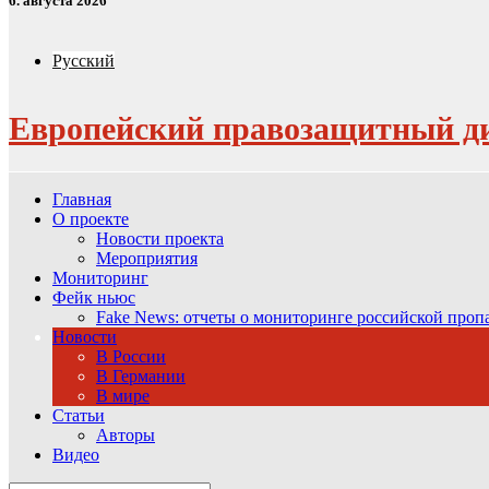
6. августа 2026
Русский
Европейский правозащитный д
Главная
О проекте
Новости проекта
Мероприятия
Мониторинг
Фейк ньюс
Fake News: отчеты о мониторинге российской про
Новости
В России
В Германии
В мире
Статьи
Авторы
Видео