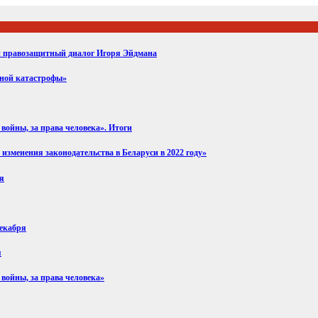
ий правозащитный диалог Игоря Эйдмана
вной катастрофы»
войны, за права человека». Итоги
изменения законодательства в Беларуси в 2022 году»
ря
декабря
я
 войны, за права человека»