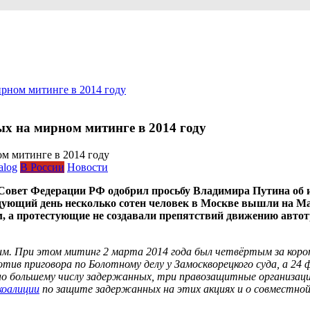
ирном митинге в 2014 году
ых на мирном митинге в 2014 году
alog
В России
Новости
 Совет Федерации РФ одобрил просьбу Владимира Путина об 
ледующий день несколько сотен человек в Москве вышли на 
а протестующие не создавали препятствий движению автотр
им. При этом митинг 2 марта 2014 года был четвёртым за кор
ив приговора по Болотному делу у Замоскворецкого суда, а 24 ф
жно большему числу задержанных, три правозащитные организ
коалиции
по защите задержанных на этих акциях и о совместно