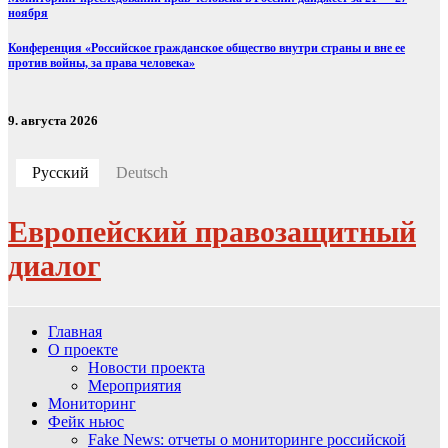
ноября
Конференция «Российское гражданское общество внутри страны и вне ее
против войны, за права человека»
9. августа 2026
Русский
Deutsch
Европейский правозащитный
диалог
Главная
О проекте
Новости проекта
Мероприятия
Мониторинг
Фейк ньюс
Fake News: отчеты о мониторинге российской