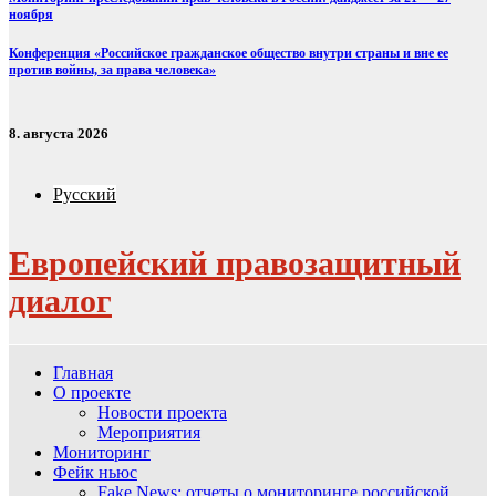
ноября
Конференция «Российское гражданское общество внутри страны и вне ее
против войны, за права человека»
8. августа 2026
Русский
Европейский правозащитный
диалог
Главная
О проекте
Новости проекта
Мероприятия
Мониторинг
Фейк ньюс
Fake News: отчеты о мониторинге российской