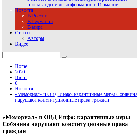
пропаганды и дезинформации в Германии
Новости
В России
В Германии
В мире
Статьи
Авторы
Видео
Search
for:
Home
2020
Июнь
8
Новости
«Мемориал» и ОВД-Инфо: карантинные меры Собянина
нарушают конституционные права граждан
«Мемориал» и ОВД-Инфо: карантинные меры
Собянина нарушают конституционные права
граждан