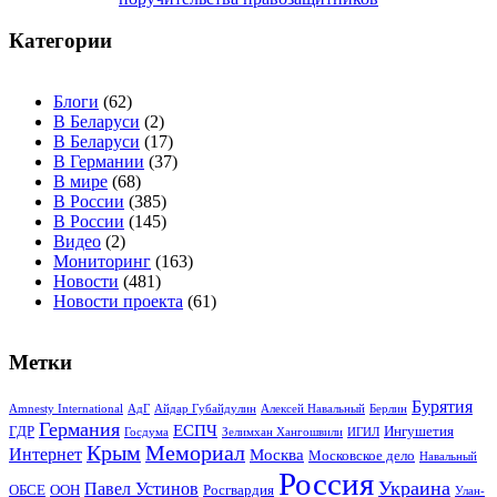
записям
Категории
Блоги
(62)
В Беларуси
(2)
В Беларуси
(17)
В Германии
(37)
В мире
(68)
В России
(385)
В России
(145)
Видео
(2)
Мониторинг
(163)
Новости
(481)
Новости проекта
(61)
Метки
Бурятия
Amnesty International
АдГ
Айдар Губайдулин
Алексей Навальный
Берлин
Германия
ЕСПЧ
ГДР
Ингушетия
Госдума
Зелимхан Хангошвили
ИГИЛ
Крым
Мемориал
Интернет
Москва
Московское дело
Навальный
Россия
Украина
Павел Устинов
ОБСЕ
ООН
Росгвардия
Улан-