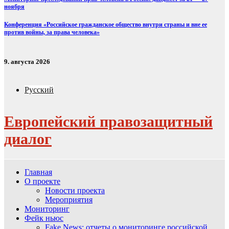
ноября
Конференция «Российское гражданское общество внутри страны и вне ее
против войны, за права человека»
9. августа 2026
Русский
Европейский правозащитный
диалог
Главная
О проекте
Новости проекта
Мероприятия
Мониторинг
Фейк ньюс
Fake News: отчеты о мониторинге российской