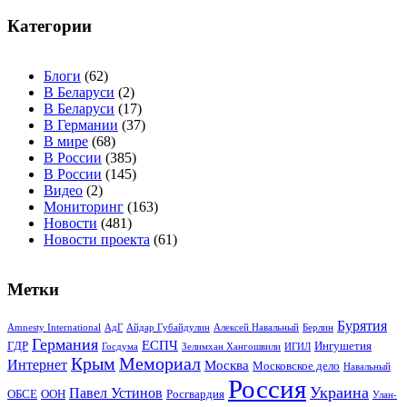
Категории
Блоги
(62)
В Беларуси
(2)
В Беларуси
(17)
В Германии
(37)
В мире
(68)
В России
(385)
В России
(145)
Видео
(2)
Мониторинг
(163)
Новости
(481)
Новости проекта
(61)
Метки
Бурятия
Amnesty International
АдГ
Айдар Губайдулин
Алексей Навальный
Берлин
Германия
ЕСПЧ
ГДР
Ингушетия
Госдума
Зелимхан Хангошвили
ИГИЛ
Крым
Мемориал
Интернет
Москва
Московское дело
Навальный
Россия
Украина
Павел Устинов
ОБСЕ
ООН
Росгвардия
Улан-