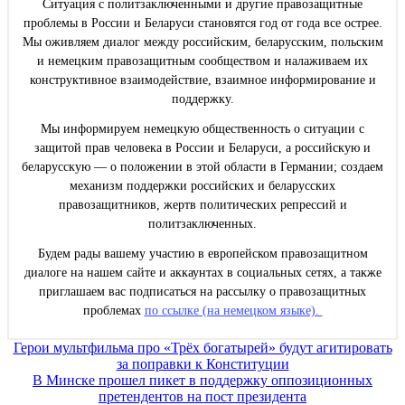
Ситуация с политзаключенными и другие правозащитные
проблемы в России и Беларуси становятся год от года все острее.
Мы оживляем диалог между российским, беларусским, польским
и немецким правозащитным сообществом и налаживаем их
конструктивное взаимодействие, взаимное информирование и
поддержку.
Мы информируем немецкую общественность о ситуации с
защитой прав человека в России и Беларуси, а российскую и
беларусскую — о положении в этой области в Германии; создаем
механизм поддержки российских и беларусских
правозащитников, жертв политических репрессий и
политзаключенных.
Будем рады вашему участию в европейском правозащитном
диалоге на нашем сайте и аккаунтах в социальных сетях, а также
приглашаем вас подписаться на рассылку о правозащитных
проблемах
по ссылке (на немецком языке).
Навигация
Герои мультфильма про «Трёх богатырей» будут агитировать
за поправки к Конституции
по
В Минске прошел пикет в поддержку оппозиционных
записям
претендентов на пост президента