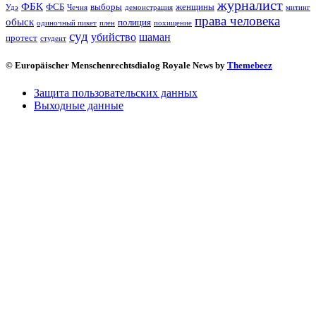
журналист
ФБК
ФСБ
выборы
женщины
Удэ
Чечня
демонстрация
митинг
права человека
обыск
полиция
одиночный пикет
плен
похищение
суд
убийство
шаман
протест
студент
© Europäischer Menschenrechtsdialog Royale News by
Themebeez
Защита пользовательских данных
Выходные данные