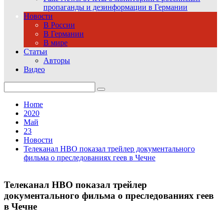
пропаганды и дезинформации в Германии
Новости
В России
В Германии
В мире
Статьи
Авторы
Видео
Search
for:
Home
2020
Май
23
Новости
Телеканал HBO показал трейлер документального
фильма о преследованиях геев в Чечне
Телеканал HBO показал трейлер
документального фильма о преследованиях геев
в Чечне