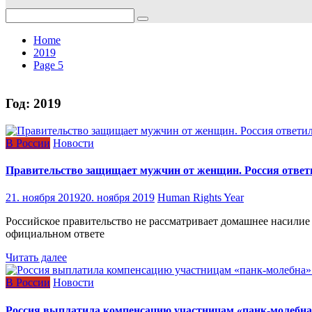
Search
for:
Home
2019
Page 5
Год:
2019
В России
Новости
Правительство защищает мужчин от женщин. Россия ответ
21. ноября 2019
20. ноября 2019
Human Rights Year
Российское правительство не рассматривает домашнее насилие 
официальном ответе
Читать далее
В России
Новости
Россия выплатила компенсацию участницам «панк-молебна»