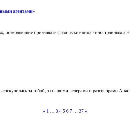
нными агентами»
тво, позволяющие признавать физические лица «иностранным аг
ь соскучилась за тобой, за нашими вечерами и разговорами А
«
1
…
3
4
5
6
7
…
37
»