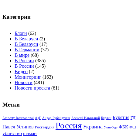
Категории
Блоги
(62)
В Беларуси
(2)
В Беларуси
(17)
В Германии
(37)
В мире
(68)
В России
(385)
В России
(145)
Видео
(2)
Мониторинг
(163)
Новости
(481)
Новости проекта
(61)
Метки
Бурятия
ГД
Amnesty International
АдГ
Айдар Губайдулин
Алексей Навальный
Берлин
Россия
Украина
Павел Устинов
ФБК
Росгвардия
ФС
Улан-Удэ
убийство
шаман