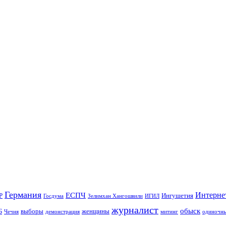
Германия
Интерне
ЕСПЧ
Р
Ингушетия
Госдума
Зелимхан Хангошвили
ИГИЛ
журналист
обыск
Б
выборы
женщины
Чечня
демонстрация
митинг
одиночны