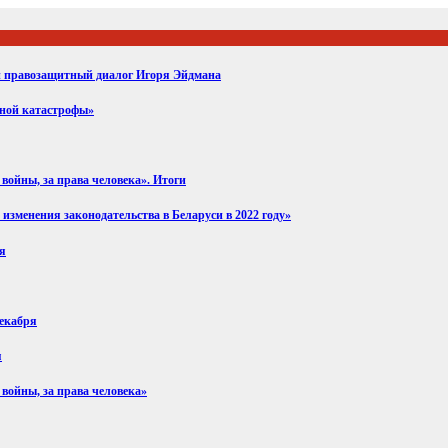
ий правозащитный диалог Игоря Эйдмана
вной катастрофы»
войны, за права человека». Итоги
изменения законодательства в Беларуси в 2022 году»
ря
декабря
я
 войны, за права человека»