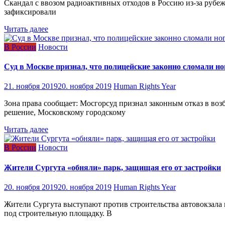
Скандал с ввозом радиоактивных отходов в Россию из-за рубе
зафиксировали
Читать далее
В России
Новости
Суд в Москве признал, что полицейские законно сломали н
21. ноября 2019
20. ноября 2019
Human Rights Year
Зона права сообщает: Мосгорсуд признал законным отказ в во
решение, Московскому городскому
Читать далее
В России
Новости
Жители Сургута «обняли» парк, защищая его от застройки
20. ноября 2019
20. ноября 2019
Human Rights Year
Жители Сургута выступают против строительства автовокзала 
под строительную площадку. В