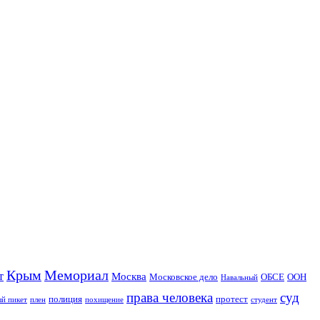
Крым
Мемориал
т
Москва
Московское дело
ОБСЕ
ООН
Навальный
права человека
суд
полиция
протест
й пикет
плен
похищение
студент