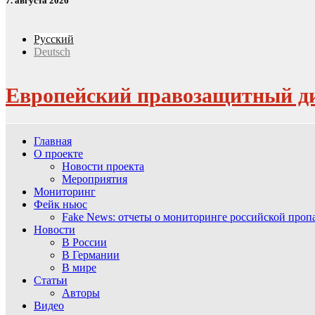
7. августа 2026
Русский
Deutsch
Европейский правозащитный д
Главная
О проекте
Новости проекта
Мероприятия
Мониторинг
Фейк ньюс
Fake News: отчеты о мониторинге российской про
Новости
В России
В Германии
В мире
Статьи
Авторы
Видео