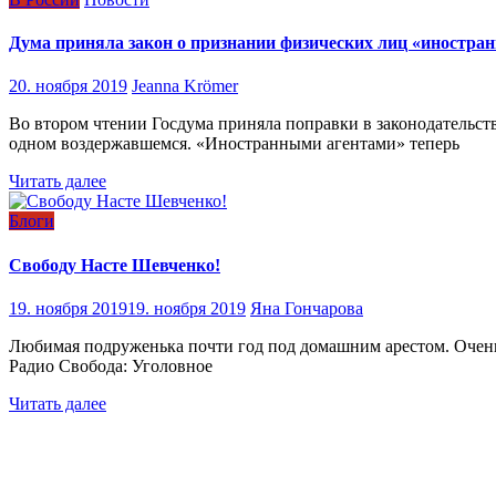
Дума приняла закон о признании физических лиц «иностра
20. ноября 2019
Jeanna Krömer
Во втором чтении Госдума приняла поправки в законодательс
одном воздержавшемся. «Иностранными агентами» теперь
Читать далее
Блоги
Свободу Насте Шевченко!
19. ноября 2019
19. ноября 2019
Яна Гончарова
Любимая подруженька почти год под домашним арестом. Очен
Радио Свобода: Уголовное
Читать далее
Навигация
по
записям