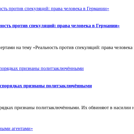
ность против спекуляций: права человека в Германии»
ртами на тему «Реальность против спекуляций: права человека 
беспорядках признаны политзаключёнными
орядках признаны политзаключёнными. Их обвиняют в насилии н