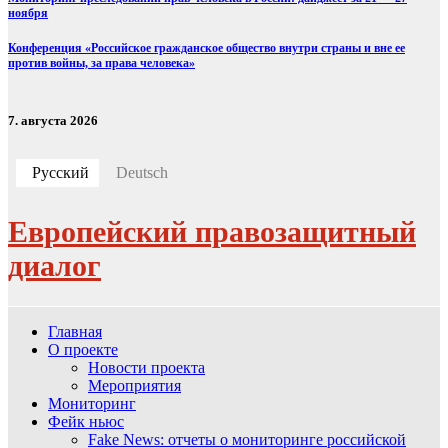
ноября
Конференция «Российское гражданское общество внутри страны и вне ее
против войны, за права человека»
7. августа 2026
Русский
Deutsch
Европейский правозащитный
диалог
Главная
О проекте
Новости проекта
Мероприятия
Мониторинг
Фейк ньюс
Fake News: отчеты о мониторинге российской