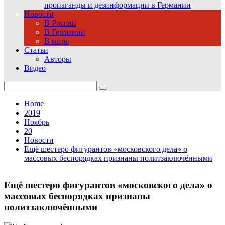
пропаганды и дезинформации в Германии
Новости
В России
В Германии
В мире
Статьи
Авторы
Видео
Search
for:
Home
2019
Ноябрь
20
Новости
Ещё шестеро фигурантов «московского дела» о
массовых беспорядках признаны политзаключёнными
Ещё шестеро фигурантов «московского дела» о
массовых беспорядках признаны
политзаключёнными