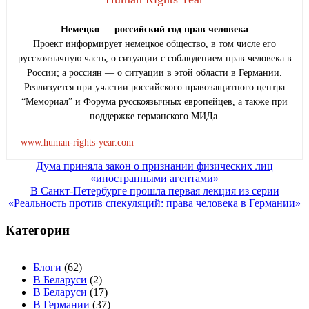
Немецко — российский год прав человека
Проект информирует немецкое общество, в том числе его
русскоязычную часть, о ситуации с соблюдением прав человека в
России; а россиян — о ситуации в этой области в Германии.
Реализуется при участии российского правозащитного центра
“Мемориал” и Форума русскоязычных европейцев, а также при
поддержке германского МИДа.
www.human-rights-year.com
Навигация
Дума приняла закон о признании физических лиц
«иностранными агентами»
по
В Санкт-Петербурге прошла первая лекция из серии
записям
«Реальность против спекуляций: права человека в Германии»
Категории
Блоги
(62)
В Беларуси
(2)
В Беларуси
(17)
В Германии
(37)