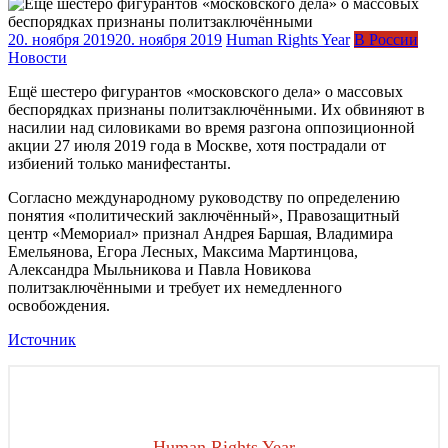
20. ноября 2019
20. ноября 2019
Human Rights Year
В России
Новости
Ещё шестеро фигурантов «московского дела» о массовых
беспорядках признаны политзаключёнными. Их обвиняют в
насилии над силовиками во время разгона оппозиционной
акции 27 июля 2019 года в Москве, хотя пострадали от
избиений только манифестанты.
Согласно международному руководству по определению
понятия «политический заключённый», Правозащитный
центр «Мемориал» признал Андрея Баршая, Владимира
Емельянова, Егора Лесных, Максима Мартинцова,
Александра Мыльникова и Павла Новикова
политзаключёнными и требует их немедленного
освобождения.
Источник
Human Rights Year