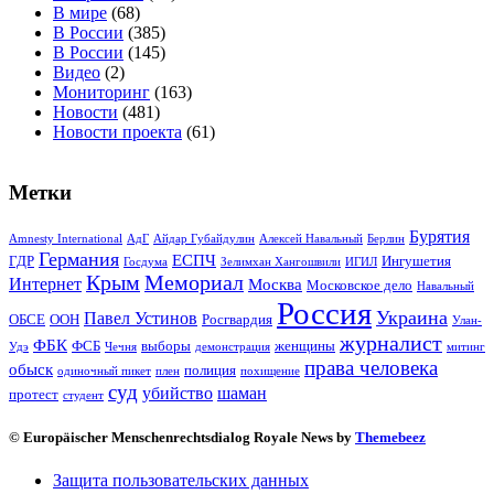
В мире
(68)
В России
(385)
В России
(145)
Видео
(2)
Мониторинг
(163)
Новости
(481)
Новости проекта
(61)
Метки
Бурятия
Amnesty International
АдГ
Айдар Губайдулин
Алексей Навальный
Берлин
Германия
ЕСПЧ
ГДР
Ингушетия
Госдума
Зелимхан Хангошвили
ИГИЛ
Крым
Мемориал
Интернет
Москва
Московское дело
Навальный
Россия
Украина
Павел Устинов
ОБСЕ
ООН
Росгвардия
Улан-
журналист
ФБК
ФСБ
выборы
женщины
Удэ
Чечня
демонстрация
митинг
права человека
обыск
полиция
одиночный пикет
плен
похищение
суд
убийство
шаман
протест
студент
© Europäischer Menschenrechtsdialog Royale News by
Themebeez
Защита пользовательских данных