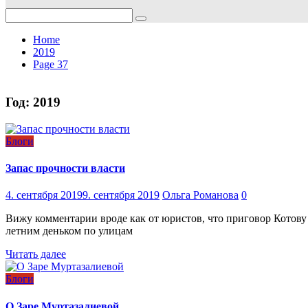
Search
for:
Home
2019
Page 37
Год:
2019
Блоги
Запас прочности власти
4. сентября 2019
9. сентября 2019
Ольга Романова
0
Вижу комментарии вроде как от юристов, что приговор Котову 
летним деньком по улицам
Читать далее
Блоги
О Заре Муртазалиевой