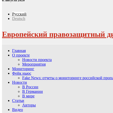
8. августа 2026
Русский
Deutsch
Европейский правозащитный д
Главная
О проекте
Новости проекта
Мероприятия
Мониторинг
Фейк ньюс
Fake News: отчеты о мониторинге российской про
Новости
В России
В Германии
В мире
Статьи
Авторы
Видео