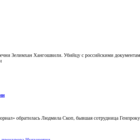
з Чечни Зелимхан Хангошвили. Убийцу с российскими документа
и
ии
ориал» обратилась Людмила Скоп, бывшая сотрудница Генпрокур