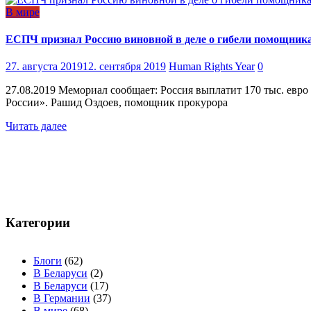
В мире
ЕСПЧ признал Россию виновной в деле о гибели помощник
27. августа 2019
12. сентября 2019
Human Rights Year
0
27.08.2019 Мемориал сообщает: Россия выплатит 170 тыс. евро
России». Рашид Оздоев, помощник прокурора
Читать далее
Навигация
по
записям
Категории
Блоги
(62)
В Беларуси
(2)
В Беларуси
(17)
В Германии
(37)
В мире
(68)