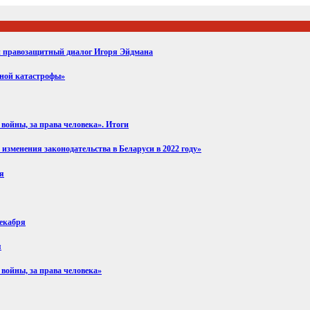
ий правозащитный диалог Игоря Эйдмана
вной катастрофы»
войны, за права человека». Итоги
изменения законодательства в Беларуси в 2022 году»
ря
декабря
я
 войны, за права человека»