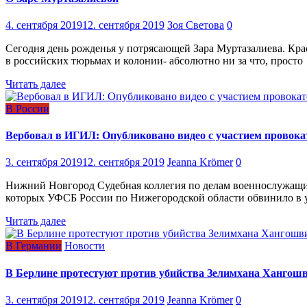
4. сентября 2019
12. сентября 2019
Зоя Светова
0
Сегодня день рожденья у потрясающей Зара Муртазалиева. Кра
в российских тюрьмах и колонии- абсолютно ни за что, просто
Читать далее
В России
Вербовал в ИГИЛ: Опубликовано видео с участием провока
3. сентября 2019
12. сентября 2019
Jeanna Krömer
0
Нижний Новгород Судебная коллегия по делам военнослужащих
которых УФСБ России по Нижегородской области обвинило в у
Читать далее
В Германии
Новости
В Берлине протестуют против убийства Зелимхана Хангош
3. сентября 2019
12. сентября 2019
Jeanna Krömer
0