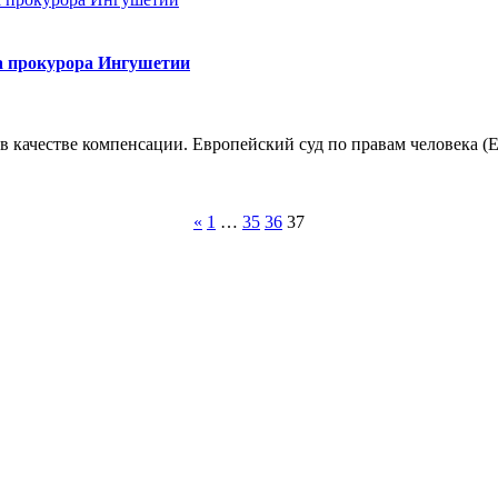
а прокурора Ингушетии
 в качестве компенсации. Европейский суд по правам человека 
«
1
…
35
36
37