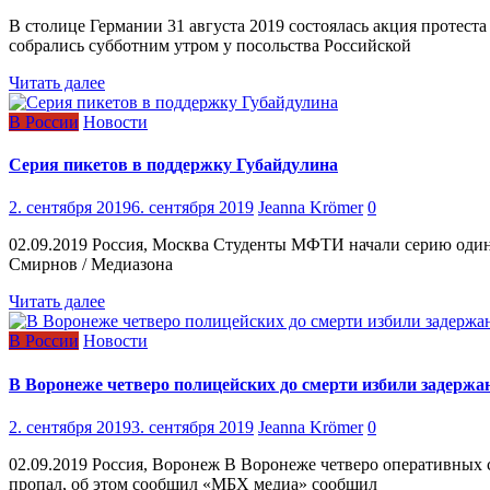
В столице Германии 31 августа 2019 состоялась акция протес
собрались субботним утром у посольства Российской
Читать далее
В России
Новости
Серия пикетов в поддержку Губайдулина
2. сентября 2019
6. сентября 2019
Jeanna Krömer
0
02.09.2019 Россия, Москва Студенты МФТИ начали серию один
Смирнов / Медиазона
Читать далее
В России
Новости
В Воронеже четверо полицейских до смерти избили задержан
2. сентября 2019
3. сентября 2019
Jeanna Krömer
0
02.09.2019 Россия, Воронеж В Воронеже четверо оперативных 
пропал, об этом сообщил «МБХ медиа» сообщил