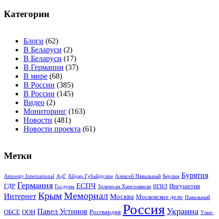
записям
Категории
Блоги
(62)
В Беларуси
(2)
В Беларуси
(17)
В Германии
(37)
В мире
(68)
В России
(385)
В России
(145)
Видео
(2)
Мониторинг
(163)
Новости
(481)
Новости проекта
(61)
Метки
Бурятия
Amnesty International
АдГ
Айдар Губайдулин
Алексей Навальный
Берлин
Германия
ЕСПЧ
ГДР
Ингушетия
Госдума
Зелимхан Хангошвили
ИГИЛ
Крым
Мемориал
Интернет
Москва
Московское дело
Навальный
Россия
Украина
Павел Устинов
ОБСЕ
ООН
Росгвардия
Улан-