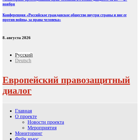
ноября
Конференция «Российское гражданское общество внутри страны и вне ее
против войны, за права человека»
8. августа 2026
Русский
Deutsch
Европейский правозащитный
диалог
Главная
О проекте
Новости проекта
Мероприятия
Мониторинг
Фейк ньюс