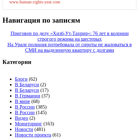
www.human-rights-year.com
Навигация по записям
Приговор по делу «Хизб-Ут-Тахрир»: 76 лет в колонии
строгого режима на шестерых
На Урале полиция потребовала от сироты не жаловаться в
СМИ на выделенную квартиру с долгами
Категории
Блоги
(62)
В Беларуси
(2)
В Беларуси
(17)
В Германии
(37)
В мире
(68)
В России
(385)
В России
(145)
Видео
(2)
Мониторинг
(163)
Новости
(481)
Новости проекта
(61)