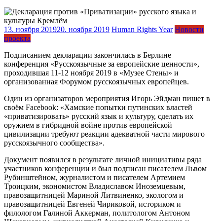
13. ноября 2019
20. ноября 2019
Human Rights Year
Новости
проекта
Подписанием декларации закончилась в Берлине
конференция «Русскоязычные за европейские ценности»,
проходившая 11-12 ноября 2019 в «Музее Стены» и
организованная Форумом русскоязычных европейцев.
Один из организаторов мероприятия Игорь Эйдман пишет в
своём Facebook: «Хамские попытки путинских властей
«приватизировать» русский язык и культуру, сделать их
оружием в гибридной войне против европейской
цивилизации требуют реакции адекватной части мирового
русскоязычного сообщества».
Документ появился в результате личной инициативы ряда
участников конференции и был подписан писателем Львом
Рубинштейном, журналистом и писателем Артемием
Троицким, экономистом Владиславом Иноземцевым,
правозащитницей Мариной Литвиненко, экологом и
правозащитницей Евгеней Чириковой, историком и
филологом Галиной Аккерман, политологом Антоном