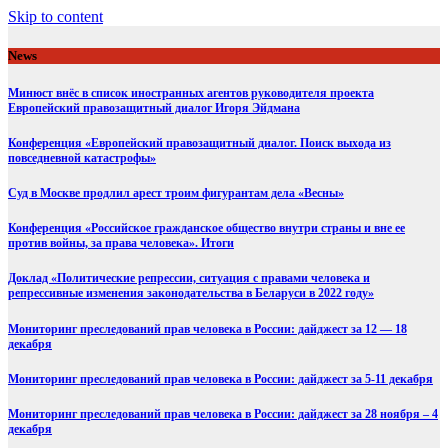
Skip to content
News
Минюст внёс в список иностранных агентов руководителя проекта
Европейский правозащитный диалог Игоря Эйдмана
Конференция «Европейский правозащитный диалог. Поиск выхода из
повседневной катастрофы»
Суд в Москве продлил арест троим фигурантам дела «Весны»
Конференция «Российское гражданское общество внутри страны и вне ее
против войны, за права человека». Итоги
Доклад «Политические репрессии, ситуация с правами человека и
репрессивные изменения законодательства в Беларуси в 2022 году»
Мониторинг преследований прав человека в России: дайджест за 12 — 18
декабря
Мониторинг преследований прав человека в России: дайджест за 5-11 декабря
Мониторинг преследований прав человека в России: дайджест за 28 ноября – 4
декабря