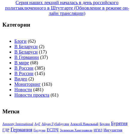
записям
Серия наших лекций началась в день российского
политзаключенного в Штутгарте (Обновление в режиме он-
лайн трансляции)
Категории
Блоги
(62)
В Беларуси
(2)
В Беларуси
(17)
В Германии
(37)
В мире
(68)
В России
(385)
В России
(145)
Видео
(2)
Мониторинг
(163)
Новости
(481)
Новости проекта
(61)
Метки
Бурятия
Amnesty International
АдГ
Айдар Губайдулин
Алексей Навальный
Берлин
Германия
ЕСПЧ
ГДР
Ингушетия
Госдума
Зелимхан Хангошвили
ИГИЛ