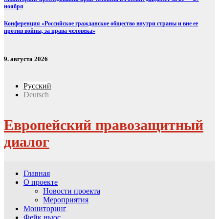
ноября
Конференция «Российское гражданское общество внутри страны и вне ее
против войны, за права человека»
9. августа 2026
Русский
Deutsch
Европейский правозащитный
диалог
Главная
О проекте
Новости проекта
Мероприятия
Мониторинг
Фейк ньюс