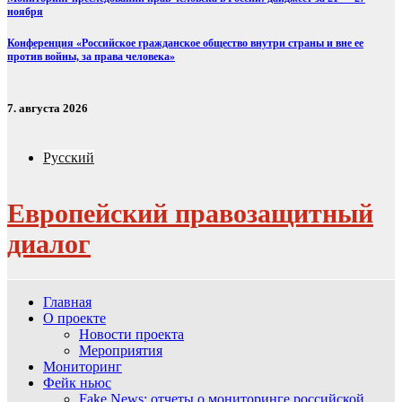
ноября
Конференция «Российское гражданское общество внутри страны и вне ее
против войны, за права человека»
7. августа 2026
Русский
Европейский правозащитный
диалог
Главная
О проекте
Новости проекта
Мероприятия
Мониторинг
Фейк ньюс
Fake News: отчеты о мониторинге российской