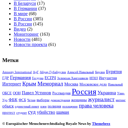
В Беларуси
(17)
В Германии
(37)
В мире
(68)
В России
(385)
В России
(145)
Видео
(2)
Мониторинг
(163)
Новости
(481)
Новости проекта
(61)
Метки
Бурятия
Amnesty International
АдГ
Айдар Губайдулин
Алексей Навальный
Берлин
Германия
ЕСПЧ
ГДР
Ингушетия
Госдума
Зелимхан Хангошвили
ИГИЛ
Крым
Мемориал
Интернет
Москва
Московское дело
Навальный
Россия
Украина
Павел Устинов
ОБСЕ
ООН
Росгвардия
Улан-
журналист
ФБК
ФСБ
выборы
женщины
Удэ
Чечня
демонстрация
митинг
права человека
обыск
полиция
одиночный пикет
плен
похищение
суд
убийство
шаман
протест
студент
© Europäischer Menschenrechtsdialog Royale News by
Themebeez