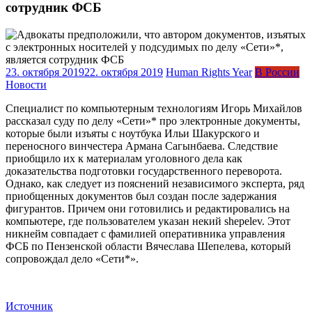
сотрудник ФСБ
23. октября 2019
22. октября 2019
Human Rights Year
В России
Новости
Специалист по компьютерным технологиям Игорь Михайлов
рассказал суду по делу «Сети»* про электронные документы,
которые были изъяты с ноутбука Ильи Шакурского и
переносного винчестера Армана Сагынбаева. Следствие
приобщило их к материалам уголовного дела как
доказательства подготовки государственного переворота.
Однако, как следует из пояснений независимого эксперта, ряд
приобщенных документов был создан после задержания
фигурантов. Причем они готовились и редактировались на
компьютере, где пользователем указан некий shepelev. Этот
никнейм совпадает с фамилией оперативника управления
ФСБ по Пензенской области Вячеслава Шепелева, который
сопровождал дело «Сети*».
Источник