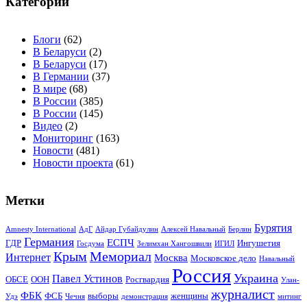
Категории
Блоги
(62)
В Беларуси
(2)
В Беларуси
(17)
В Германии
(37)
В мире
(68)
В России
(385)
В России
(145)
Видео
(2)
Мониторинг
(163)
Новости
(481)
Новости проекта
(61)
Метки
Бурятия
Amnesty International
АдГ
Айдар Губайдулин
Алексей Навальный
Берлин
Германия
ЕСПЧ
ГДР
Ингушетия
Госдума
Зелимхан Хангошвили
ИГИЛ
Крым
Мемориал
Интернет
Москва
Московское дело
Навальный
Россия
Украина
Павел Устинов
ОБСЕ
ООН
Росгвардия
Улан-
журналист
ФБК
ФСБ
выборы
женщины
Удэ
Чечня
демонстрация
митинг