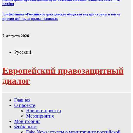
ноября
Конференция «Российское гражданское общество внутри страны и вне ее
против войны, за права человека»
7. августа 2026
Русский
Европейский правозащитный
диалог
Главная
О проекте
Новости проекта
Мероприятия
Мониторинг
Фейк ньюс
Fake News: отчеты о мониторинге российской