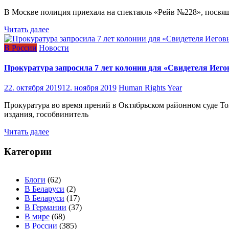
В Москве полиция приехала на спектакль «Рейв №228», посвящ
Читать далее
В России
Новости
Прокуратура запросила 7 лет колонии для «Свидетеля Иего
22. октября 2019
12. ноября 2019
Human Rights Year
Прокуратура во время прений в Октябрьском районном суде Т
издания, гособвинитель
Читать далее
Категории
Блоги
(62)
В Беларуси
(2)
В Беларуси
(17)
В Германии
(37)
В мире
(68)
В России
(385)