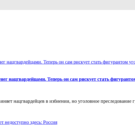
нег нацгвардейцами. Теперь он сам рискует стать фигуранто
няет нацгвардейцев в избиении, но уголовное преследование гр