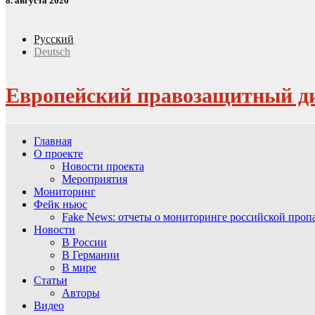
8. августа 2026
Русский
Deutsch
Европейский правозащитный д
Главная
О проекте
Новости проекта
Мероприятия
Мониторинг
Фейк ньюс
Fake News: отчеты о мониторинге российской про
Новости
В России
В Германии
В мире
Статьи
Авторы
Видео