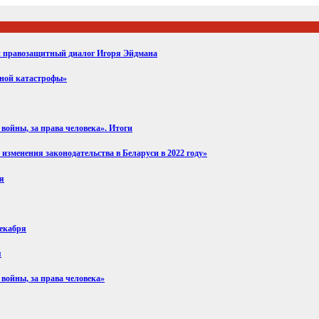
ий правозащитный диалог Игоря Эйдмана
вной катастрофы»
войны, за права человека». Итоги
изменения законодательства в Беларуси в 2022 году»
ря
декабря
я
 войны, за права человека»