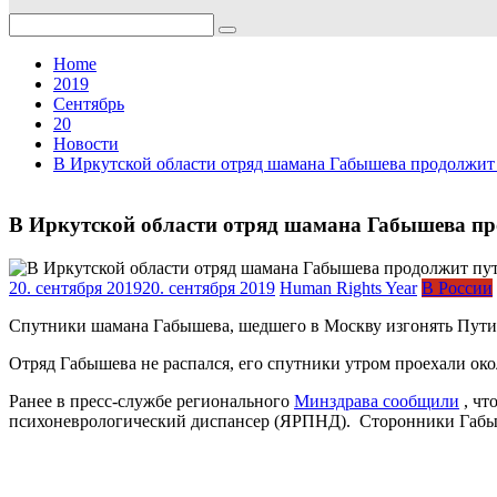
Search
for:
Home
2019
Сентябрь
20
Новости
В Иркутской области отряд шамана Габышева продолжит 
В Иркутской области отряд шамана Габышева про
20. сентября 2019
20. сентября 2019
Human Rights Year
В России
Спутники шамана Габышева, шедшего в Москву изгонять Путин
Отряд Габышева не распался, его спутники утром проехали ок
Ранее в пресс-службе регионального
Минздрава сообщили
, чт
психоневрологический диспансер (ЯРПНД)​. Сторонники Габ