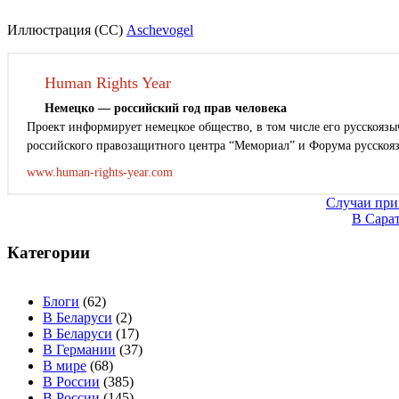
Иллюстрация (СС)
Aschevogel
Human Rights Year
Немецко — российский год прав человека
Проект информирует немецкое общество, в том числе его русскоязыч
российского правозащитного центра “Мемориал” и Форума русскоя
www.human-rights-year.com
Навигация
Случаи при
В Сара
по
записям
Категории
Блоги
(62)
В Беларуси
(2)
В Беларуси
(17)
В Германии
(37)
В мире
(68)
В России
(385)
В России
(145)