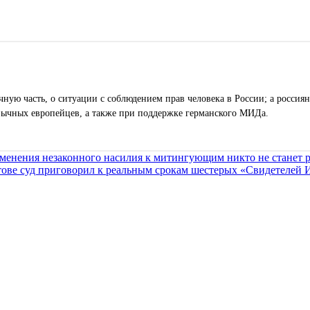
ную часть, о ситуации с соблюдением прав человека в России; а россиян
зычных европейцев, а также при поддержке германского МИДа.
менения незаконного насилия к митингующим никто не станет р
тове суд приговорил к реальным срокам шестерых «Свидетелей 