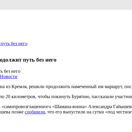
путь без него
должит путь без него
Новости
а из Кремля, решили продолжить намеченный им маршрут, после
оло 20 километров, чтобы покинуть Бурятию, пассказали участн
о «самопровозглашенного «Шамана-воина» Александра Габышев
ышева позже
сообщили
, что его выпустили на сутки «под честное