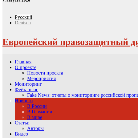
7. августа 2026
Русский
Deutsch
Европейский правозащитный д
Главная
О проекте
Новости проекта
Мероприятия
Мониторинг
Фейк ньюс
Fake News: отчеты о мониторинге российской про
Новости
В России
В Германии
В мире
Статьи
Авторы
Видео