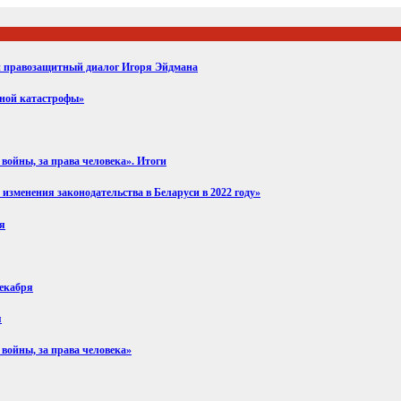
ий правозащитный диалог Игоря Эйдмана
вной катастрофы»
войны, за права человека». Итоги
изменения законодательства в Беларуси в 2022 году»
ря
декабря
я
 войны, за права человека»