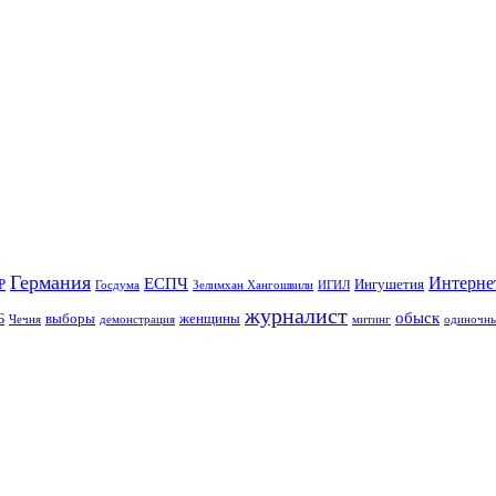
Германия
Интерне
ЕСПЧ
Р
Ингушетия
Госдума
Зелимхан Хангошвили
ИГИЛ
журналист
обыск
Б
выборы
женщины
Чечня
демонстрация
митинг
одиночны