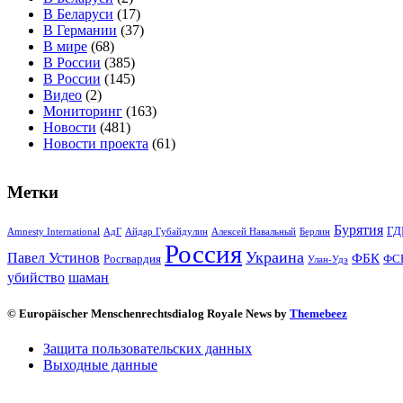
В Беларуси
(17)
В Германии
(37)
В мире
(68)
В России
(385)
В России
(145)
Видео
(2)
Мониторинг
(163)
Новости
(481)
Новости проекта
(61)
Метки
Бурятия
ГД
Amnesty International
АдГ
Айдар Губайдулин
Алексей Навальный
Берлин
Россия
Украина
Павел Устинов
ФБК
Росгвардия
ФС
Улан-Удэ
убийство
шаман
© Europäischer Menschenrechtsdialog Royale News by
Themebeez
Защита пользовательских данных
Выходные данные