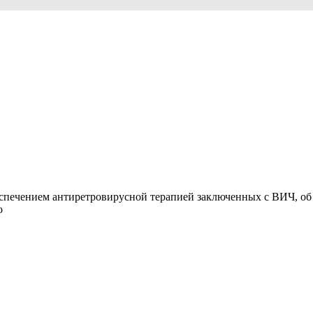
спечением антиретровирусной терапией заключенных с ВИЧ, об 
о