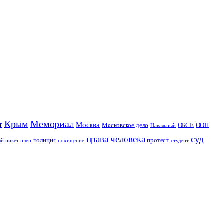
Крым
Мемориал
т
Москва
Московское дело
ОБСЕ
ООН
Навальный
права человека
суд
полиция
протест
й пикет
плен
похищение
студент