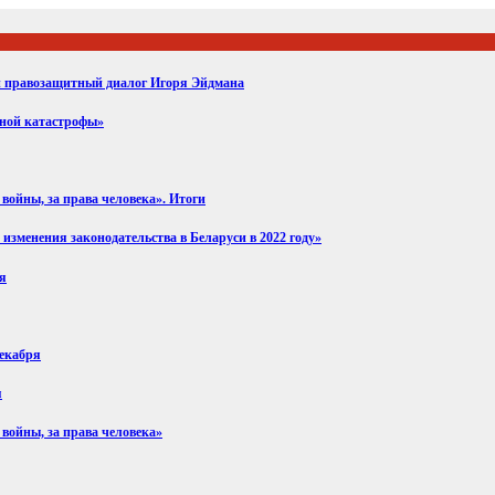
ий правозащитный диалог Игоря Эйдмана
вной катастрофы»
войны, за права человека». Итоги
изменения законодательства в Беларуси в 2022 году»
ря
декабря
я
 войны, за права человека»