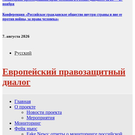
ноября
Конференция «Российское гражданское общество внутри страны и вне ее
против войны, за права человека»
7. августа 2026
Русский
Европейский правозащитный
диалог
Главная
О проекте
Новости проекта
Мероприятия
Мониторинг
Фейк ньюс
Fake News: отчеты о мониторинге российской