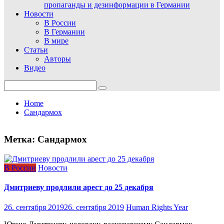
пропаганды и дезинформации в Германии
Новости
В России
В Германии
В мире
Статьи
Авторы
Видео
Search
for:
Home
Сандармох
Метка:
Сандармох
В России
Новости
Дмитриеву продлили арест до 25 декабря
26. сентября 2019
26. сентября 2019
Human Rights Year