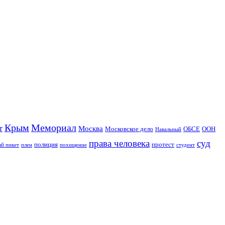
Крым
Мемориал
т
Москва
Московское дело
ОБСЕ
ООН
Навальный
права человека
суд
полиция
протест
й пикет
плен
похищение
студент