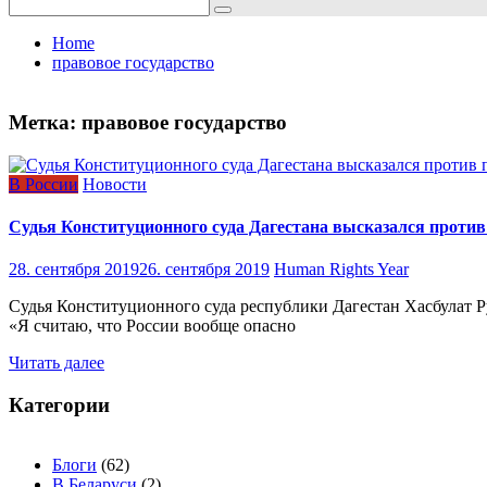
Search
for:
Home
правовое государство
Метка:
правовое государство
В России
Новости
Судья Конституционного суда Дагестана высказался против
28. сентября 2019
26. сентября 2019
Human Rights Year
Судья Конституционного суда республики Дагестан Хасбулат Ру
«Я считаю, что России вообще опасно
Читать далее
Категории
Блоги
(62)
В Беларуси
(2)