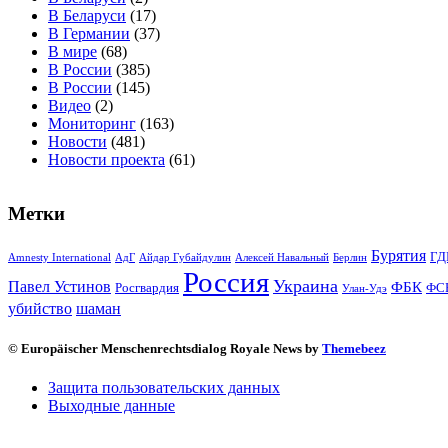
В Беларуси
(17)
В Германии
(37)
В мире
(68)
В России
(385)
В России
(145)
Видео
(2)
Мониторинг
(163)
Новости
(481)
Новости проекта
(61)
Метки
Бурятия
ГД
Amnesty International
АдГ
Айдар Губайдулин
Алексей Навальный
Берлин
Россия
Украина
Павел Устинов
ФБК
Росгвардия
ФС
Улан-Удэ
убийство
шаман
© Europäischer Menschenrechtsdialog Royale News by
Themebeez
Защита пользовательских данных
Выходные данные