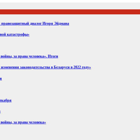
ий правозащитный диалог Игоря Эйдмана
вной катастрофы»
войны, за права человека». Итоги
изменения законодательства в Беларуси в 2022 году»
ря
декабря
я
 войны, за права человека»