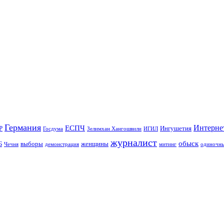
Германия
Интерне
ЕСПЧ
Р
Ингушетия
Госдума
Зелимхан Хангошвили
ИГИЛ
журналист
обыск
Б
выборы
женщины
Чечня
демонстрация
митинг
одиночны