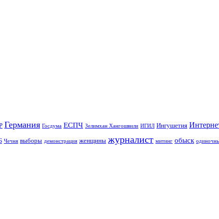
Германия
Интерне
ЕСПЧ
Р
Ингушетия
Госдума
Зелимхан Хангошвили
ИГИЛ
журналист
обыск
Б
выборы
женщины
Чечня
демонстрация
митинг
одиночны