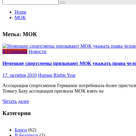
Search
for:
Home
МОК
Метка:
МОК
В Германии
Новости
Немецкие спортсмены призывают МОК уважать права чел
17. октября 2019
Human Rights Year
Ассоциация спортсменов Германии потребовала более приста
Томасу Баху ассоциация призвала МОК взять на
Читать далее
Категории
Блоги
(62)
В Беларуси
(2)