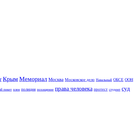
Крым
Мемориал
т
Москва
Московское дело
ОБСЕ
ООН
Навальный
права человека
суд
полиция
протест
й пикет
плен
похищение
студент