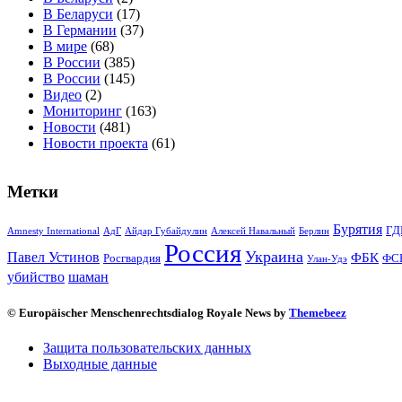
В Беларуси
(17)
В Германии
(37)
В мире
(68)
В России
(385)
В России
(145)
Видео
(2)
Мониторинг
(163)
Новости
(481)
Новости проекта
(61)
Метки
Бурятия
ГД
Amnesty International
АдГ
Айдар Губайдулин
Алексей Навальный
Берлин
Россия
Украина
Павел Устинов
ФБК
Росгвардия
ФС
Улан-Удэ
убийство
шаман
© Europäischer Menschenrechtsdialog Royale News by
Themebeez
Защита пользовательских данных
Выходные данные