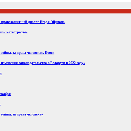
ий правозащитный диалог Игоря Эйдмана
вной катастрофы»
войны, за права человека». Итоги
изменения законодательства в Беларуси в 2022 году»
ря
декабря
я
 войны, за права человека»