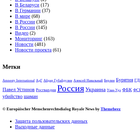
В Беларуси
(17)
В Германии
(37)
В мире
(68)
В России
(385)
В России
(145)
Видео
(2)
Мониторинг
(163)
Новости
(481)
Новости проекта
(61)
Метки
Бурятия
ГД
Amnesty International
АдГ
Айдар Губайдулин
Алексей Навальный
Берлин
Россия
Украина
Павел Устинов
ФБК
Росгвардия
ФС
Улан-Удэ
убийство
шаман
© Europäischer Menschenrechtsdialog Royale News by
Themebeez
Защита пользовательских данных
Выходные данные