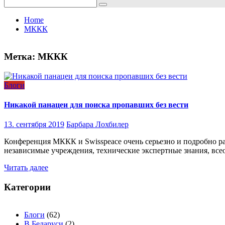
Search
for:
Home
МККК
Метка:
МККК
Блоги
Никакой панацеи для поиска пропавших без вести
13. сентября 2019
Барбара Лохбилер
Конференция МККК и Swisspeace очень серьезно и подробно р
независимые учреждения, технические экспертные знания, в
Читать далее
Категории
Блоги
(62)
В Беларуси
(2)