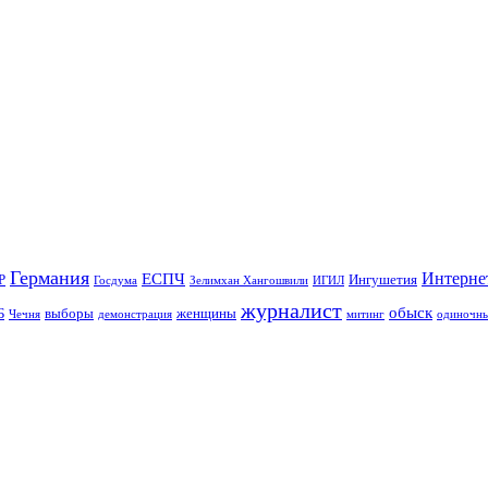
Германия
Интерне
ЕСПЧ
Р
Ингушетия
Госдума
Зелимхан Хангошвили
ИГИЛ
журналист
обыск
Б
выборы
женщины
Чечня
демонстрация
митинг
одиночны