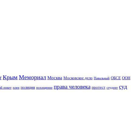
Крым
Мемориал
т
Москва
Московское дело
ОБСЕ
ООН
Навальный
права человека
суд
полиция
протест
й пикет
плен
похищение
студент