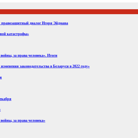
ий правозащитный диалог Игоря Эйдмана
вной катастрофы»
войны, за права человека». Итоги
изменения законодательства в Беларуси в 2022 году»
ря
декабря
я
 войны, за права человека»