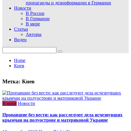
пропаганды и дезинформации в Германии
Новости
В России
В Германии
В мире
Статьи
Авторы
Видео
Search
for:
Home
Киев
Метка:
Киев
В мире
Новости
Пропавшие без вести: как расследуют дела исчезнувших
крымчан на полуострове и материковой Украине