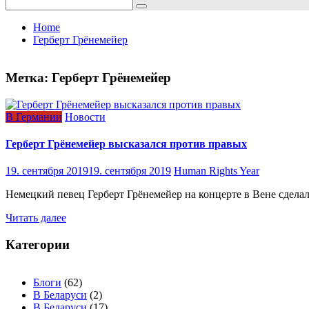
Search
for:
Home
Герберт Грёнемейер
Метка:
Герберт Грёнемейер
В Германии
Новости
Герберт Грёнемейер высказался против правых
19. сентября 2019
19. сентября 2019
Human Rights Year
Немецкий певец Герберт Грёнемейер на концерте в Вене сделал 
Читать далее
Категории
Блоги
(62)
В Беларуси
(2)
В Беларуси
(17)