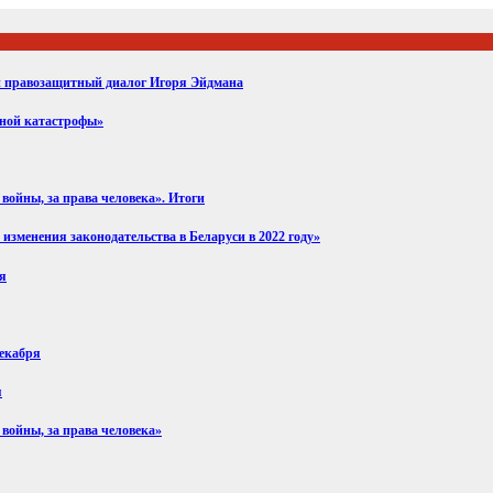
ий правозащитный диалог Игоря Эйдмана
вной катастрофы»
войны, за права человека». Итоги
изменения законодательства в Беларуси в 2022 году»
ря
декабря
я
 войны, за права человека»