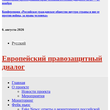
ноября
Конференция «Российское гражданское общество внутри страны и вне ее
против войны, за права человека»
6. августа 2026
Русский
Европейский правозащитный
диалог
Главная
О проекте
Новости проекта
Мероприятия
Мониторинг
Фейк ньюс
Fake News: отчеты о мониторинге российской