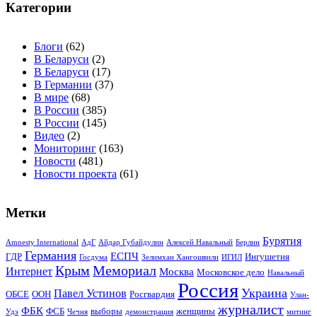
Категории
Блоги
(62)
В Беларуси
(2)
В Беларуси
(17)
В Германии
(37)
В мире
(68)
В России
(385)
В России
(145)
Видео
(2)
Мониторинг
(163)
Новости
(481)
Новости проекта
(61)
Метки
Бурятия
Amnesty International
АдГ
Айдар Губайдулин
Алексей Навальный
Берлин
Германия
ЕСПЧ
ГДР
Ингушетия
Госдума
Зелимхан Хангошвили
ИГИЛ
Крым
Мемориал
Интернет
Москва
Московское дело
Навальный
Россия
Украина
Павел Устинов
ОБСЕ
ООН
Росгвардия
Улан-
журналист
ФБК
ФСБ
выборы
женщины
Удэ
Чечня
демонстрация
митинг