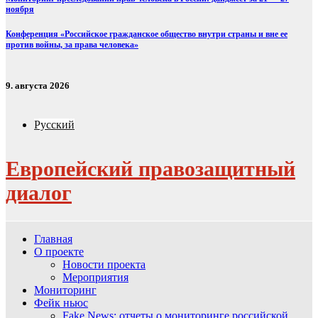
ноября
Конференция «Российское гражданское общество внутри страны и вне ее
против войны, за права человека»
9. августа 2026
Русский
Европейский правозащитный
диалог
Главная
О проекте
Новости проекта
Мероприятия
Мониторинг
Фейк ньюс
Fake News: отчеты о мониторинге российской