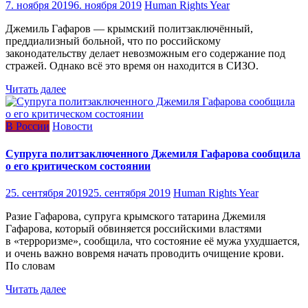
7. ноября 2019
6. ноября 2019
Human Rights Year
Джемиль Гафаров — крымский политзаключённый,
преддиализный больной, что по российскому
законодательству делает невозможным его содержание под
стражей. Однако всё это время он находится в СИЗО.
Читать далее
В России
Новости
Супруга политзаключенного Джемиля Гафарова сообщила
о его критическом состоянии
25. сентября 2019
25. сентября 2019
Human Rights Year
Разие Гафарова, супруга крымского татарина Джемиля
Гафарова, который обвиняется российскими властями
в «терроризме», сообщила, что состояние её мужа ухудшается,
и очень важно вовремя начать проводить очищение крови.
По словам
Читать далее