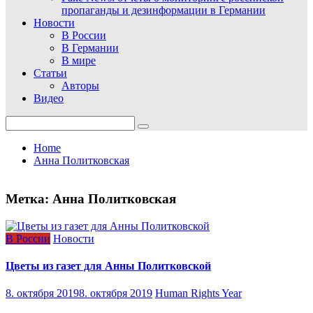
пропаганды и дезинформации в Германии
Новости
В России
В Германии
В мире
Статьи
Авторы
Видео
Search
for:
Home
Анна Политковская
Метка:
Анна Политковская
В России
Новости
Цветы из газет для Анны Политковской
8. октября 2019
8. октября 2019
Human Rights Year