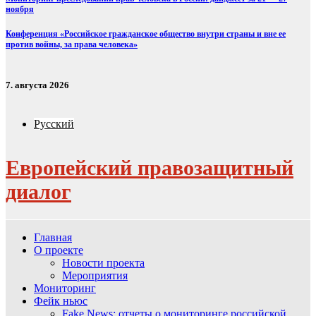
ноября
Конференция «Российское гражданское общество внутри страны и вне ее
против войны, за права человека»
7. августа 2026
Русский
Европейский правозащитный
диалог
Главная
О проекте
Новости проекта
Мероприятия
Мониторинг
Фейк ньюс
Fake News: отчеты о мониторинге российской