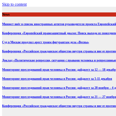
Skip to content
News
Минюст внёс в список иностранных агентов руководителя проекта Европейск
Конференция «Европейский правозащитный диалог. Поиск выхода из повседне
Суд в Москве продлил арест троим фигурантам дела «Весны»
Конференция «Российское гражданское общество внутри страны и вне ее против 
Доклад «Политические репрессии, ситуация с правами человека и репрессивные 
Мониторинг преследований прав человека в России: дайджест за 12 — 18 декаб
Мониторинг преследований прав человека в России: дайджест за 5-11 декабря
Мониторинг преследований прав человека в России: дайджест за 28 ноября – 4 
Мониторинг преследований прав человека в России: дайджест за 21 — 27 ноябр
Конференция «Российское гражданское общество внутри страны и вне ее против