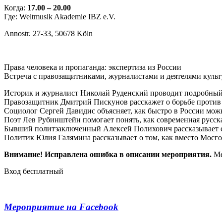
Когда:
17.00 – 20.00
Где: Weltmusik Akademie IBZ e.V.
Annostr. 27-33, 50678 Köln
Права человека и пропаганда: экспертиза из России
Встреча с правозащитниками, журналистами и деятелями культ
Историк и журналист Николай Руденский проводит подробный
Правозащитник Дмитрий Пискунов расскажет о борьбе против 
Социолог Сергей Давидис объясняет, как быстро в России мож
Поэт Лев Рубинштейн помогает понять, как современная русска
Бывший политзаключенный Алексей Полихович рассказывает 
Политик Юлия Галямина рассказывает о том, как вместо Мосго
Внимание! Исправлена ошибка в описании мероприятия.
Ме
Вход бесплатный
Мероприятие на F
a
cebook