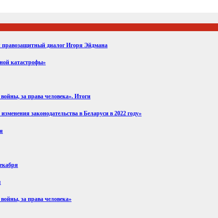
ий правозащитный диалог Игоря Эйдмана
вной катастрофы»
войны, за права человека». Итоги
изменения законодательства в Беларуси в 2022 году»
ря
декабря
я
 войны, за права человека»