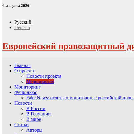
6. августа 2026
Русский
Deutsch
Европейский правозащитный д
Главная
О проекте
Новости проекта
Мероприятия
Мониторинг
Фейк ньюс
Fake News: отчеты о мониторинге российской про
Новости
В России
В Германии
В мире
Статьи
Авторы