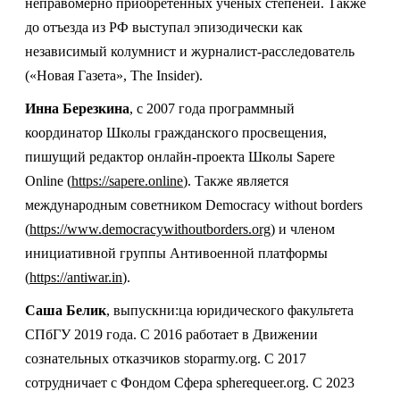
неправомерно приобретённых учёных степеней. Также
до отъезда из РФ выступал эпизодически как
независимый колумнист и журналист-расследователь
(«Новая Газета», The Insider).
Инна Березкина
, c 2007 года программный
координатор Школы гражданского просвещения,
пишущий редактор онлайн-проекта Школы Sapere
Online (
https://sapere.online
). Также является
международным советником Democracy without borders
(
https://www.democracywithoutborders.org
) и членом
инициативной группы Антивоенной платформы
(
https://antiwar.in
).
Саша Белик
,
выпускни:ца юридического факультета
СПбГУ 2019 года. С 2016 работает в Движении
сознательных отказчиков stoparmy.org. С 2017
сотрудничает с Фондом Сфера spherequeer.org. С 2023