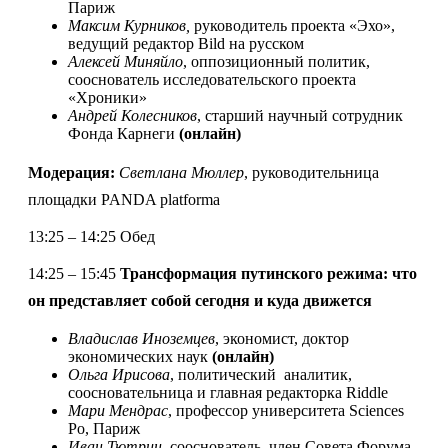
Париж
Максим Курников,
руководитель проекта «Эхо»,
ведущий редактор Bild на русском
Алексей Миняйло
, оппозиционный политик,
сооснователь исследовательского проекта
«Хроники»
Андрей Колесников
,
старший научный сотрудник
Фонда Карнеги
(онлайн)
Модерация:
Светлана Мюллер
,
руководительница
площадки PANDA platforma
13:25 – 14:25 Обед
14:25 – 15:45
Трансформация путинского режима: что
он представляет собой сегодня и куда движется
Владислав Иноземцев
, экономист, доктор
экономических наук
(онлайн)
Ольга Ирисова
,
политический аналитик,
соосновательница и главная редакторка Riddle
Мари Мендрас
,
профессор университета Sciences
Po, Париж
Иван Тютрин
,
сооснователь, член Совета Форума