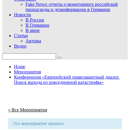
Fake News: отчеты о мониторинге российской
пропаганды и дезинформации в Германии
Новости
В России
В Германии
В мире
Статьи
Авторы
Видео
Search
for:
Home
Мероприятия
Конференция «Европейский правозащитный диалог.
Поиск выхода из повседневной катастрофы»
« Все Мероприятия
Это мероприятие прошло.