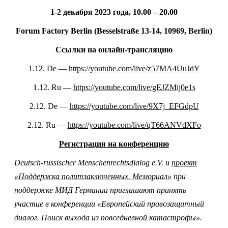
1-2
декабря
2023
года
, 10.00 – 20.0
0
Forum Factory Berlin (Besselstraße 13-14, 10969, Berlin)
Ссылки на онлайн-трансляцию
1.12. De —
https://youtube.com/live/z57MA4UuJdY
1.12. Ru —
https://youtube.com/live/gEJZMij0e1s
2.12. De —
https://youtube.com/live/9X7j_EFGdpU
2.12. Ru —
https://youtube.com/live/qT66ANVdXFo
Регистрация на конференцию
Deutsch-russischer Menschenrechtsdialog e.V. и
проект
«Поддержка политзаключенных. Мемориал»
при
поддержке МИД Германии приглашают принять
участие в конференции «Европейский правозащитный
диалог. Поиск выхода из повседневной катастрофы».