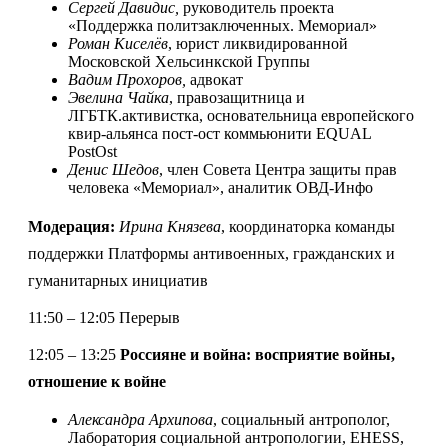
Сергей Давидис,
руководитель проекта
«Поддержка политзаключенных. Мемориал»
Роман Киселёв
, юрист ликвидированной
Московской Хельсинкской Группы
Вадим Прохоров,
адвокат
Эвелина Чайка
, правозащитница и
ЛГБТК.активистка, основательница европейского
квир-альянса пост-ост коммьюнити EQUAL
PostOst
Денис Шедов
, член Совета Центра защиты прав
человека «Мемориал», аналитик ОВД-Инфо
Модерация:
Ирина Князева
, координаторка команды
поддержки Платформы антивоенных, гражданских и
гуманитарных инициатив
11:50 – 12:05 Перерыв
12:05 – 13:25
Россияне и война: восприятие войны,
отношение к войне
Александра Архипова
, социальный антрополог,
Лаборатория социальной антропологии, EHESS,