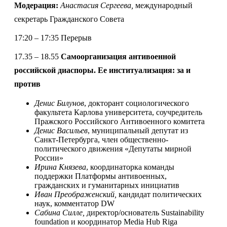
Модерация:
Анастасия Сергеева,
м
еждународный
секретарь Гражданского Совета
17:20 – 17:35 Перерыв
17.35 – 18.55
Самоорганизация антивоенной
российской диаспоры. Ее институализация: за и
против
Денис Билунов
, докторант социологического
факультета Карлова университета, соучредитель
Пражского Российского Антивоенного комитета
Денис Васильев
, муниципальный депутат из
Санкт-Петербурга, член общественно-
политического движения «Депутаты мирной
России»
Ирина Князева
, координаторка команды
поддержки Платформы антивоенных,
гражданских и гуманитарных инициатив
Иван Преображенский,
кандидат политических
наук, комментатор DW
Сабина Силле,
директор/основатель Sustainability
foundation и координатор Media Hub Riga