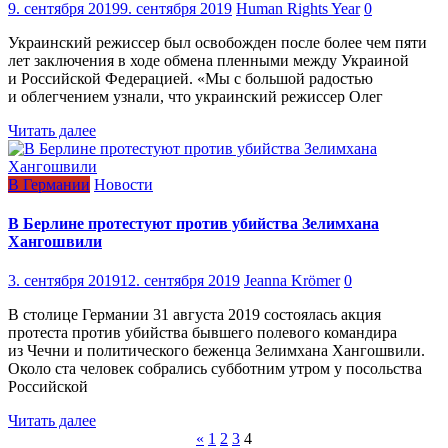
9. сентября 2019
9. сентября 2019
Human Rights Year
0
Украинский режиcсер был освобожден после более чем пяти
лет заключения в ходе обмена пленными между Украиной
и Российской Федерацией. «Мы с большой радостью
и облегчением узнали, что украинский режиссер Олег
Читать далее
В Германии
Новости
В Берлине протестуют против убийства Зелимхана
Хангошвили
3. сентября 2019
12. сентября 2019
Jeanna Krömer
0
В столице Германии 31 августа 2019 состоялась акция
протеста против убийства бывшего полевого командира
из Чечни и политического беженца Зелимхана Хангошвили.
Около ста человек собрались субботним утром у посольства
Российской
Читать далее
Навигация
«
1
2
3
4