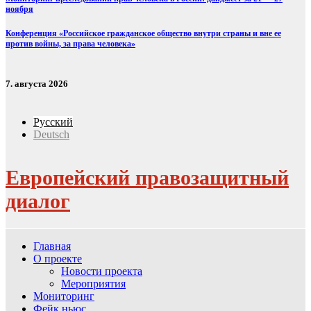
ноября
Конференция «Российское гражданское общество внутри страны и вне ее
против войны, за права человека»
7. августа 2026
Русский
Deutsch
Европейский правозащитный
диалог
Главная
О проекте
Новости проекта
Мероприятия
Мониторинг
Фейк ньюс