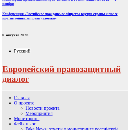
ноября
Конференция «Российское гражданское общество внутри страны и вне ее
против войны, за права человека»
6. августа 2026
Русский
Европейский правозащитный
диалог
Главная
О проекте
Новости проекта
Мероприятия
Мониторинг
Фейк ньюс
Fake News: отчеты о мониторинге российской