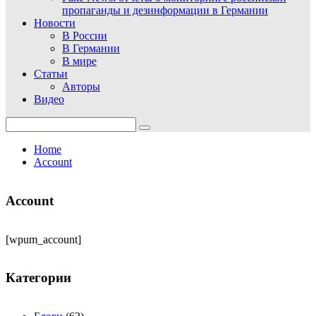
пропаганды и дезинформации в Германии
Новости
В России
В Германии
В мире
Статьи
Авторы
Видео
Search
for:
Home
Account
Account
[wpum_account]
Категории