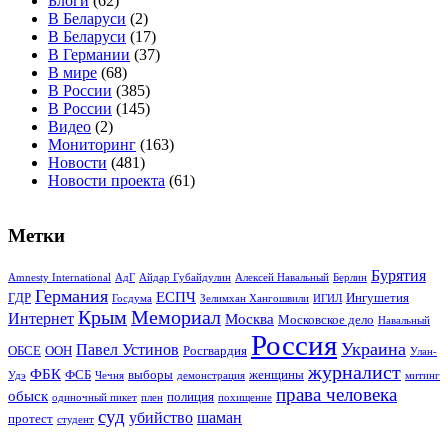
Блоги
(62)
В Беларуси
(2)
В Беларуси
(17)
В Германии
(37)
В мире
(68)
В России
(385)
В России
(145)
Видео
(2)
Мониторинг
(163)
Новости
(481)
Новости проекта
(61)
Метки
Бурятия
Amnesty International
АдГ
Айдар Губайдулин
Алексей Навальный
Берлин
Германия
ЕСПЧ
ГДР
Ингушетия
Госдума
Зелимхан Хангошвили
ИГИЛ
Крым
Мемориал
Интернет
Москва
Московское дело
Навальный
Россия
Украина
Павел Устинов
ОБСЕ
ООН
Росгвардия
Улан-
журналист
ФБК
ФСБ
выборы
женщины
Удэ
Чечня
демонстрация
митинг
права человека
обыск
полиция
одиночный пикет
плен
похищение
суд
убийство
шаман
протест
студент