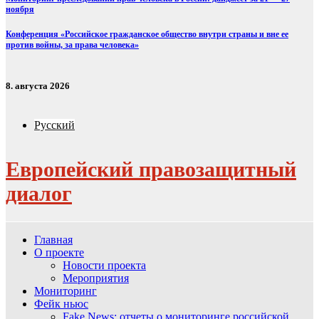
ноября
Конференция «Российское гражданское общество внутри страны и вне ее
против войны, за права человека»
8. августа 2026
Русский
Европейский правозащитный
диалог
Главная
О проекте
Новости проекта
Мероприятия
Мониторинг
Фейк ньюс
Fake News: отчеты о мониторинге российской