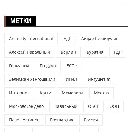
МЕТКИ
Amnesty International
АдГ
Айдар Губайдулин
Алексей Навальный
Берлин
Бурятия
ГДР
Германия
Госдума
ЕСПЧ
Зелимхан Хангошвили
ИГИЛ
Ингушетия
Интернет
Крым
Мемориал
Москва
Московское дело
Навальный
ОБСЕ
ООН
Павел Устинов
Росгвардия
Россия