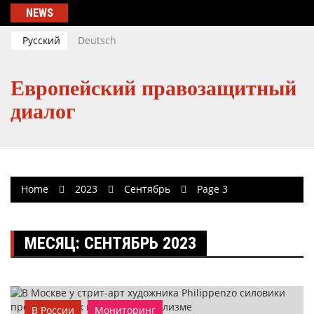
Skip
NEWS
to
content
Русский
Deutsch
Европейский правозащитный
диалог
Home
2023
Сентябрь
Page 3
МЕСЯЦ:
СЕНТЯБРЬ 2023
В России
Мониторинг