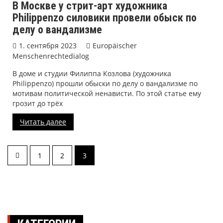
В Москве у стрит-арт художника
Philippenzo силовики провели обыск по
делу о вандализме
1. сентября 2023
Europäischer
Menschenrechtedialog
В доме и студии Филиппа Козлова (художника
Philippenzo) прошли обыски по делу о вандализме по
мотивам политической ненависти. По этой статье ему
грозит до трёх
Читать далее
Навигация
1
2
3
по
записям