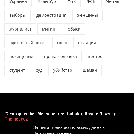
Украина
Улан-Удэ
ФБК
ФСБ
Чечня
выборы
демонстрация
женщины
журналист
митинг
обыск
одиночный пикет
плен
полиция
похищение
права человека
протест
студент
суд
убийство
шаман
© Europäischer Menschenrechtsdialog Royale News by
Themebeez
Защита пользовательских данных
Выходные данные