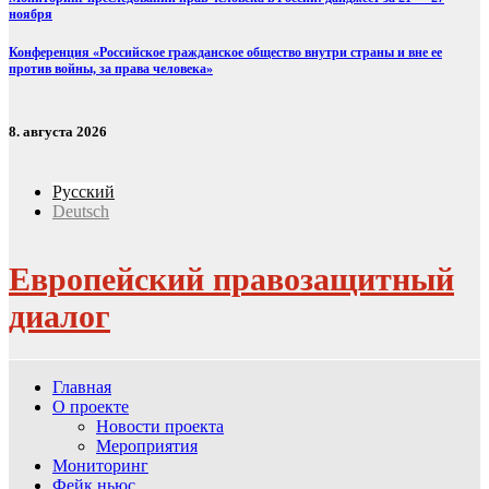
ноября
Конференция «Российское гражданское общество внутри страны и вне ее
против войны, за права человека»
8. августа 2026
Русский
Deutsch
Европейский правозащитный
диалог
Главная
О проекте
Новости проекта
Мероприятия
Мониторинг
Фейк ньюс