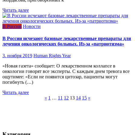
Читать далее
В России
Новости
В России исчезают базовые лекарственные препараты для
лечения онкологических больных. Из-за «патриотизма»
3. ноября 2019
Human Rights Year
«Новая газета» сообщает: О лекарственном коллапсе в
онкологии говорят все эксперты. С каждым днем тревога все
ощутимее: «Если не появится цитозар, пациенты могут
погибнуть (…)
Читать далее
Навигация
«
1
…
11
12
13
14
15
»
по
записям
Категории