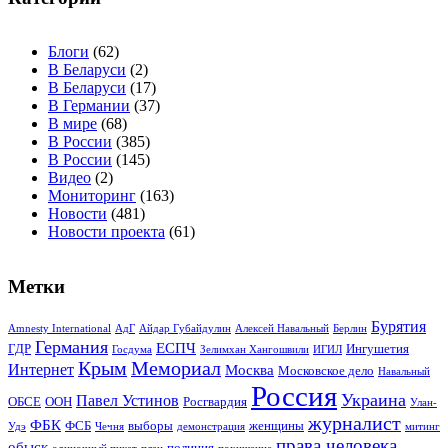
Блоги
(62)
В Беларуси
(2)
В Беларуси
(17)
В Германии
(37)
В мире
(68)
В России
(385)
В России
(145)
Видео
(2)
Мониторинг
(163)
Новости
(481)
Новости проекта
(61)
Метки
Бурятия
Amnesty International
АдГ
Айдар Губайдулин
Алексей Навальный
Берлин
Германия
ЕСПЧ
ГДР
Ингушетия
Госдума
Зелимхан Хангошвили
ИГИЛ
Крым
Мемориал
Интернет
Москва
Московское дело
Навальный
Россия
Украина
Павел Устинов
ОБСЕ
ООН
Росгвардия
Улан-
журналист
ФБК
ФСБ
выборы
женщины
Удэ
Чечня
демонстрация
митинг
права человека
обыск
полиция