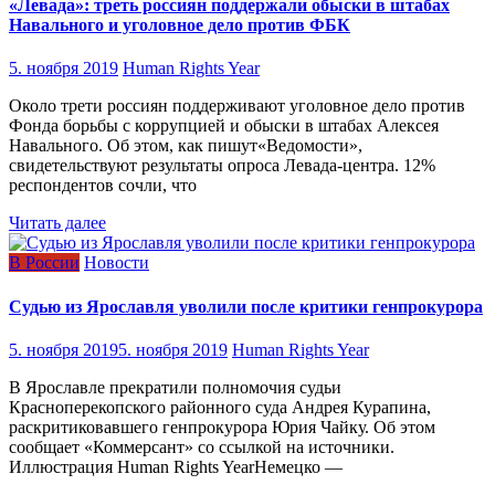
«Левада»: треть россиян поддержали обыски в штабах
Навального и уголовное дело против ФБК
5. ноября 2019
Human Rights Year
Около трети россиян поддерживают уголовное дело против
Фонда борьбы с коррупцией и обыски в штабах Алексея
Навального. Об этом, как пишут«Ведомости»,
свидетельствуют результаты опроса Левада-центра. 12%
респондентов сочли, что
Читать далее
В России
Новости
Судью из Ярославля уволили после критики генпрокурора
5. ноября 2019
5. ноября 2019
Human Rights Year
В Ярославле прекратили полномочия судьи
Красноперекопского районного суда Андрея Курапина,
раскритиковавшего генпрокурора Юрия Чайку. Об этом
сообщает «Коммерсант» со ссылкой на источники.
Иллюстрация Human Rights YearНемецко —