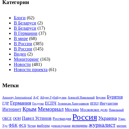
Категории
Блоги
(62)
В Беларуси
(2)
В Беларуси
(17)
В Германии
(37)
В мире
(68)
В России
(385)
В России
(145)
Видео
(2)
Мониторинг
(163)
Новости
(481)
Новости проекта
(61)
Метки
Бурятия
Amnesty International
АдГ
Айдар Губайдулин
Алексей Навальный
Берлин
Германия
ЕСПЧ
ГДР
Ингушетия
Госдума
Зелимхан Хангошвили
ИГИЛ
Крым
Мемориал
Интернет
Москва
Московское дело
Навальный
Россия
Украина
Павел Устинов
ОБСЕ
ООН
Росгвардия
Улан-
журналист
ФБК
ФСБ
выборы
женщины
Удэ
Чечня
демонстрация
митинг