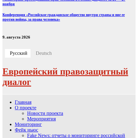
ноября
Конференция «Российское гражданское общество внутри страны и вне ее
против войны, за права человека»
9. августа 2026
Русский
Deutsch
Европейский правозащитный
диалог
Главная
О проекте
Новости проекта
Мероприятия
Мониторинг
Фейк ньюс
Fake News: отчеты о мониторинге российской