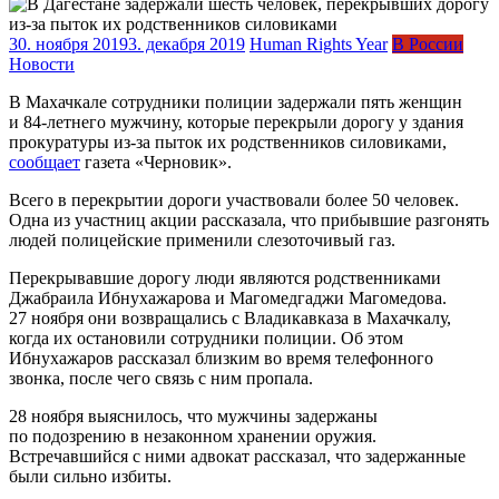
30. ноября 2019
3. декабря 2019
Human Rights Year
В России
Новости
В Махачкале сотрудники полиции задержали пять женщин
и 84-летнего мужчину, которые перекрыли дорогу у здания
прокуратуры из-за пыток их родственников силовиками,
сообщает
газета «Черновик».
Всего в перекрытии дороги участвовали более 50 человек.
Одна из участниц акции рассказала, что прибывшие разгонять
людей полицейские применили слезоточивый газ.
Перекрывавшие дорогу люди являются родственниками
Джабраила Ибнухажарова и Магомедгаджи Магомедова.
27 ноября они возвращались с Владикавказа в Махачкалу,
когда их остановили сотрудники полиции. Об этом
Ибнухажаров рассказал близким во время телефонного
звонка, после чего связь с ним пропала.
28 ноября выяснилось, что мужчины задержаны
по подозрению в незаконном хранении оружия.
Встречавшийся с ними адвокат рассказал, что задержанные
были сильно избиты.